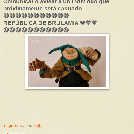
Comunicar o avisar a un individuo que
próximamente será castrado,
😅😅😅😅😅😅😅😅😅😅😅
REPÚBLICA DE BRULAMIA 💔💛💜
😆😆😆😆😆😆😆😆😆😆😆
lofigueras
a las
7:50