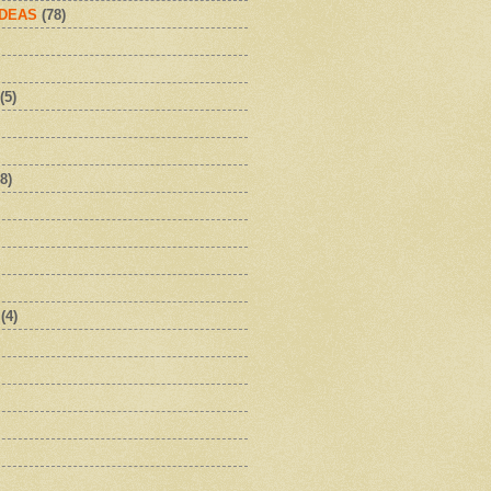
IDEAS
(78)
(5)
8)
(4)