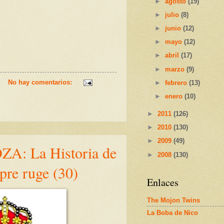
►
agosto
(19)
►
julio
(8)
►
junio
(12)
►
mayo
(12)
►
abril
(17)
►
marzo
(9)
No hay comentarios:
►
febrero
(13)
►
enero
(10)
►
2011
(126)
►
2010
(130)
►
2009
(49)
: La Historia de
►
2008
(130)
pre ruge (30)
Enlaces
The Mojon Twins
La Boba de Nico