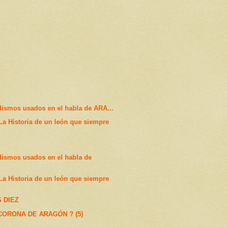
dismos usados en el habla de ARA...
 Historia de un león que siempre
dismos usados en el habla de
 Historia de un león que siempre
 DIEZ
CORONA DE ARAGÓN ? (5)