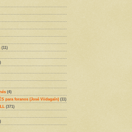
s
(11)
)
onés
(4)
 para foranos (José Viidagaín)
(11)
OLL
(371)
)