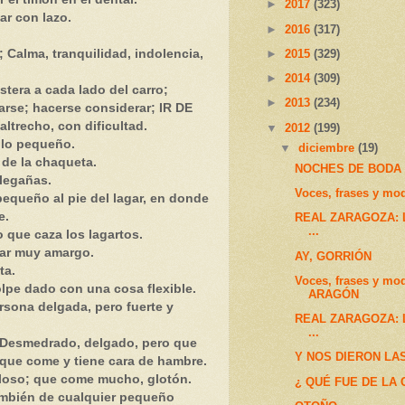
►
2017
(323)
r con lazo.
►
2016
(317)
►
2015
(329)
Calma, tranquilidad, indolencia,
►
2014
(309)
estera a cada lado del carro;
►
2013
(234)
rse; hacerse considerar;
IR DE
maltrecho, con dificultad.
▼
2012
(199)
llo pequeño.
▼
diciembre
(19)
 de la chaqueta.
NOCHES DE BODA
legañas.
Voces, frases y mo
equeño al pie del lagar, en donde
e.
REAL ZARAGOZA: La
...
que caza los lagartos.
rar muy amargo.
AY, GORRIÓN
ta.
Voces, frases y mo
lpe dado con una cosa flexible.
ARAGÓN
na delgada, pero fuerte y
REAL ZARAGOZA: La
...
Desmedrado, delgado, pero que
Y NOS DIERON LAS
 que come y tiene cara de hambre.
oso; que come mucho, glotón.
¿ QUÉ FUE DE LA 
ambién de cualquier pequeño