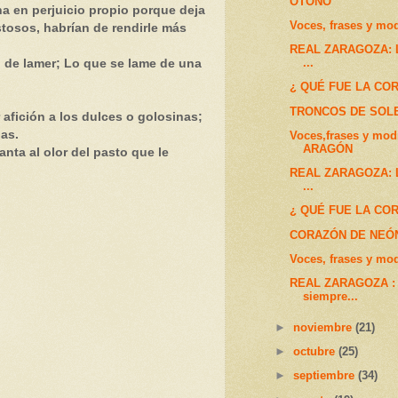
OTOÑO
na en perjuicio propio porque deja
Voces, frases y mo
stosos, habrían de rendirle más
REAL ZARAGOZA: La
...
de lamer; Lo que se lame de una
¿ QUÉ FUE LA COR
TRONCOS DE SOL
afición a los dulces o golosinas;
as.
Voces,frases y mod
ARAGÓN
ta al olor del pasto que le
REAL ZARAGOZA: La
...
¿ QUÉ FUE LA COR
CORAZÓN DE NEÓ
Voces, frases y mo
REAL ZARAGOZA : L
siempre...
►
noviembre
(21)
►
octubre
(25)
►
septiembre
(34)