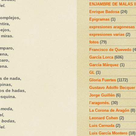
ENJAMBRE DE MALAS 
el.
Enrique Badosa
(24)
complejos,
Epigramas
(1)
tira,
expresiones aragonesas
pejos,
expresiones varias
(2)
 miras.
fotos
(79)
amparo,
Francisco de Quevedo
(4
ena,
García Lorca
(606)
caro,
García Márquez
(1)
ena.
GL
(1)
s de nada,
Gloria Fuertes
(1172)
pinas,
Gustavo Adolfo Becquer
os de hadas,
Jorge Guillén
(6)
 esquina.
l'aragonés.
(30)
e moda,
La Corona de Aragón
(8)
el,
Leonard Cohen
(2)
 bodas,
Luis Cernuda
(2)
el.
Luis García Montero
(18)