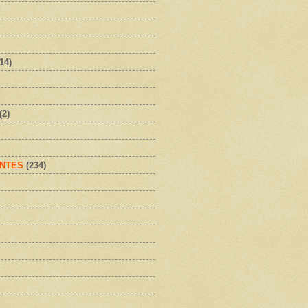
(14)
(2)
NTES
(234)