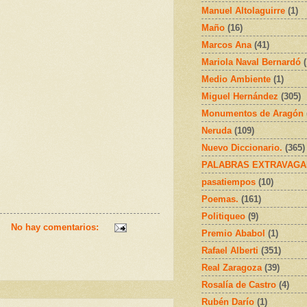
Manuel Altolaguirre
(1)
Maño
(16)
Marcos Ana
(41)
Mariola Naval Bernardó
Medio Ambiente
(1)
Miguel Hernández
(305)
Monumentos de Aragón
Neruda
(109)
Nuevo Diccionario.
(365)
PALABRAS EXTRAVAGA
pasatiempos
(10)
Poemas.
(161)
Politiqueo
(9)
No hay comentarios:
Premio Ababol
(1)
Rafael Alberti
(351)
Real Zaragoza
(39)
Rosalía de Castro
(4)
Rubén Darío
(1)