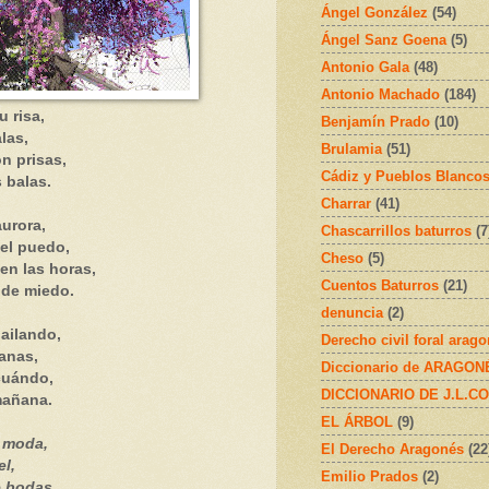
Ángel González
(54)
Ángel Sanz Goena
(5)
Antonio Gala
(48)
Antonio Machado
(184)
 risa,
Benjamín Prado
(10)
las,
Brulamia
(51)
n prisas,
Cádiz y Pueblos Blanco
 balas.
Charrar
(41)
aurora,
Chascarrillos baturros
(7
del puedo,
Cheso
(5)
en las horas,
Cuentos Baturros
(21)
 de miedo.
denuncia
(2)
bailando,
Derecho civil foral arag
canas,
Diccionario de ARAGONÉS
cuándo,
DICCIONARIO DE J.L.C
 mañana.
EL ÁRBOL
(9)
e moda,
El Derecho Aragonés
(22
el,
Emilio Prados
(2)
 bodas,