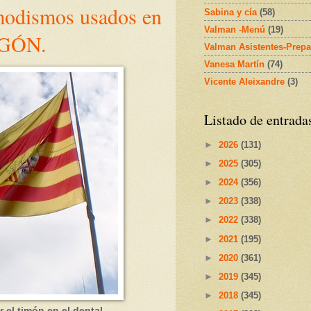
 modismos usados en
Sabina y cía
(58)
Valman -Menú
(19)
AGÓN.
Valman Asistentes-Prepa
Vanesa Martín
(74)
Vicente Aleixandre
(3)
Listado de entrada
►
2026
(131)
►
2025
(305)
►
2024
(356)
►
2023
(338)
►
2022
(338)
►
2021
(195)
►
2020
(361)
►
2019
(345)
►
2018
(345)
el timón en el dental.