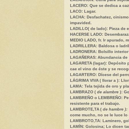
LACERO: Que se dedica a caza
LACO: Lagar.
LACHA: Desfachatez, cinismo; 
impavided.
LADILLO( de lado
): Pieza de 
HACERSE LADO:
Desembaraza
MEDIO LADO
, fr. Ir apurado, 
LADRILLERA: Baldosa o ladri
LADRONERA: Bolsillo interior
LAGAÑERAS: Abundancia de 
LAGARETA (lagar): Depósito p
cae el vino de éste y se recog
LAGARTERO: Dícese del perro 
LÁGRIMA VIVA ( llorar a )
: Llo
LAMA: Tela tejida de oro y pla
LAMBRAZO (
de alambre
): Go
LAMBREÑO o LEMBREÑO: Perso
resistente para el trabajo.
LAMBROTE,TA (
de hambre ):
come mucho, no se le luce lo
LAMBROTO,TA: Laminero, gol
LAMÍN: Golosina; Lo dicen t