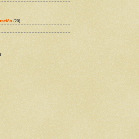
ración
(20)
s