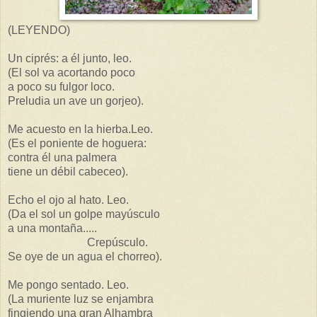
(LEYENDO)
Un ciprés: a él junto, leo.
(El sol va acortando poco
a poco su fulgor loco.
Preludia un ave un gorjeo).
Me acuesto en la hierba.Leo.
(Es el poniente de hoguera:
contra él una palmera
tiene un débil cabeceo).
Echo el ojo al hato. Leo.
(Da el sol un golpe mayúsculo
a una montaña.....
Crepúsculo.
Se oye de un agua el chorreo).
Me pongo sentado. Leo.
(La muriente luz se enjambra
fingiendo una gran Alhambra