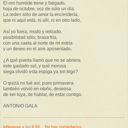
El oro humilde tiene y fatigado,
hoja de octubre, voz de sólo un día.
La orden sólo de amor la encendería,
que ni aquí está, ni allí, ni en otro lado.
Así yo fuera, mudo y retirado,
posibilidad sólo, brasa fría,
con una saeta al norte de mi estría
y un deseo en el aire aposentado.
¿A qué puerta llamó que no se abriera
este gastado sol, y qué morosa
siega olvidó esta espiga ya sin trigo?
O quizá no fué así, pues primavera
también volvió en otoño, deseosa
de ser tuya, de hablar, de estar contigo.
ANTONIO GALA
lofigueras
a las
6:55
No hay comentarios: