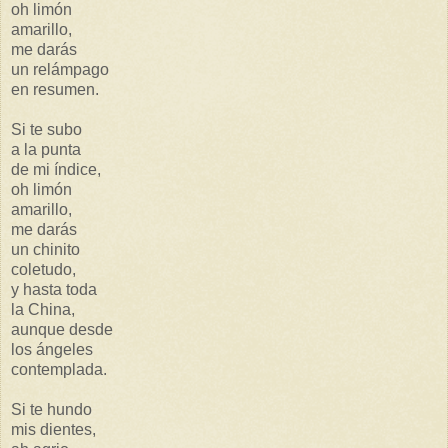
oh limón
amarillo,
me darás
un relámpago
en resumen.
Si te subo
a la punta
de mi índice,
oh limón
amarillo,
me darás
un chinito
coletudo,
y hasta toda
la China,
aunque desde
los ángeles
contemplada.
Si te hundo
mis dientes,