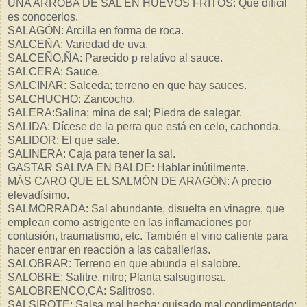
UNA ARROBA DE SAL EN HUEVOS FRITOS: Que difícil
es conocerlos.
SALAGÓN: Arcilla en forma de roca.
SALCEÑA: Variedad de uva.
SALCEÑO,ÑA: Parecido p relativo al sauce.
SALCERA: Sauce.
SALCINAR: Salceda; terreno en que hay sauces.
SALCHUCHO: Zancocho.
SALERA:Salina; mina de sal; Piedra de salegar.
SALIDA: Dícese de la perra que está en celo, cachonda.
SALIDOR: El que sale.
SALINERA: Caja para tener la sal.
GASTAR SALIVA EN BALDE: Hablar inútilmente.
MÁS CARO QUE EL SALMÓN DE ARAGÓN: A precio
elevadísimo.
SALMORRADA: Sal abundante, disuelta en vinagre, que
emplean como astrigente en las inflamaciones por
contusión, traumatismo, etc. También el vino caliente para
hacer entrar en reacción a las caballerías.
SALOBRAR: Terreno en que abunda el salobre.
SALOBRE: Salitre, nitro; Planta salsuginosa.
SALOBRENCO,CA: Salitroso.
SALSIROTE: Salsa mal hecha; guisado mal condimentado;