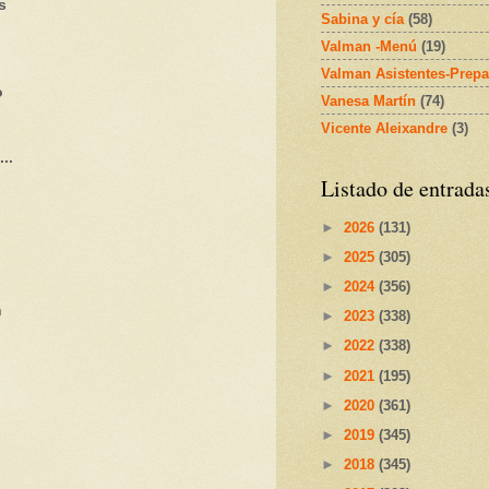
s
Sabina y cía
(58)
Valman -Menú
(19)
Valman Asistentes-Prepa
o
Vanesa Martín
(74)
Vicente Aleixandre
(3)
..
Listado de entrada
►
2026
(131)
►
2025
(305)
►
2024
(356)
n
►
2023
(338)
►
2022
(338)
►
2021
(195)
►
2020
(361)
►
2019
(345)
►
2018
(345)