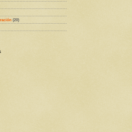
ración
(20)
s