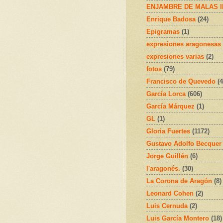
ENJAMBRE DE MALAS 
Enrique Badosa
(24)
Epigramas
(1)
expresiones aragonesas
expresiones varias
(2)
fotos
(79)
Francisco de Quevedo
(4
García Lorca
(606)
García Márquez
(1)
GL
(1)
Gloria Fuertes
(1172)
Gustavo Adolfo Becquer
Jorge Guillén
(6)
l'aragonés.
(30)
La Corona de Aragón
(8)
Leonard Cohen
(2)
Luis Cernuda
(2)
Luis García Montero
(18)