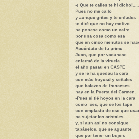
-¡ Que te calles te hi dicho!.....
Pues no me callo
y aunque grites y te enfades
te diré que no hay motivo
pa ponese como un cafre
por una cosa como esa
que en cinco menutos se hac
Acuérdate de tu primo
Juan, que por vacunase
enfermó de la viruela
el año pasau en CASPE
y se le ha quedau la cara
con más hoyosd y señales
que balazos de franceses
hay en la Puerta del Carmen.
-Pues si tié hoyos en la cara
como ices, que se los tape
con emplasto de ese que usa
pa sujetar los cristales
y, si aun así no consigue
tapáselos, que se aguante
que por tener un bujero