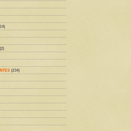
(14)
(2)
NTES
(234)