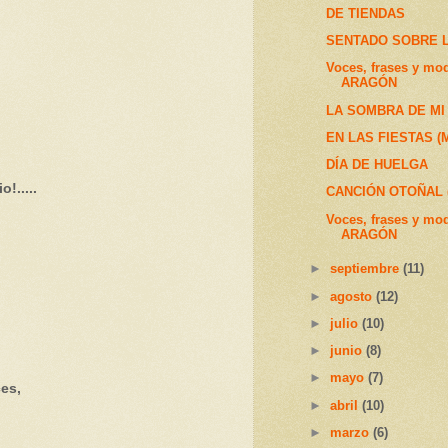
DE TIENDAS
SENTADO SOBRE 
Voces, frases y mo
ARAGÓN
LA SOMBRA DE MI
EN LAS FIESTAS 
DÍA DE HUELGA
!.....
CANCIÓN OTOÑAL (
Voces, frases y mo
ARAGÓN
►
septiembre
(11)
►
agosto
(12)
►
julio
(10)
►
junio
(8)
►
mayo
(7)
ces,
►
abril
(10)
►
marzo
(6)