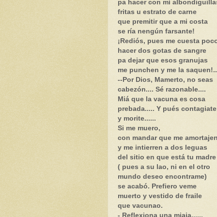
pa hacer con mí albondiguilla
fritas u estrato de carne
que premitir que a mi costa
se ría nengún farsante!
¡Rediós, pues me cuesta poc
hacer dos gotas de sangre
pa dejar que esos granujas
me punchen y me la saquen!...
--Por Dios, Mamerto, no seas
cabezón.... Sé razonable....
Miá que la vacuna es cosa
prebada..... Y pués contagiate
y morite......
Si me muero,
con mandar que me amortaje
y me intierren a dos leguas
del sitio en que está tu madre
( pues a su lao, ni en el otro
mundo deseo encontrame)
se acabó. Prefiero veme
muerto y vestido de fraile
que vacunao.
- Reflexiona una miaja......