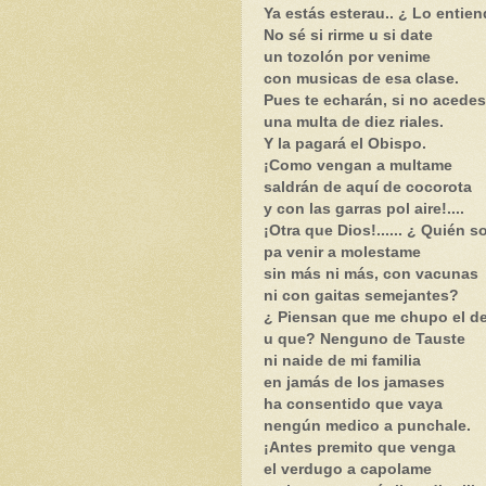
Ya estás esterau.. ¿ Lo entie
No sé si rirme u si date
un tozolón por venime
con musicas de esa clase.
Pues te echarán, si no acedes
una multa de diez riales.
Y la pagará el Obispo.
¡Como vengan a multame
saldrán de aquí de cocorota
y con las garras pol aire!....
¡Otra que Dios!...... ¿ Quién s
pa venir a molestame
sin más ni más, con vacunas
ni con gaitas semejantes?
¿ Piensan que me chupo el d
u que? Nenguno de Tauste
ni naide de mi familia
en jamás de los jamases
ha consentido que vaya
nengún medico a punchale.
¡Antes premito que venga
el verdugo a capolame