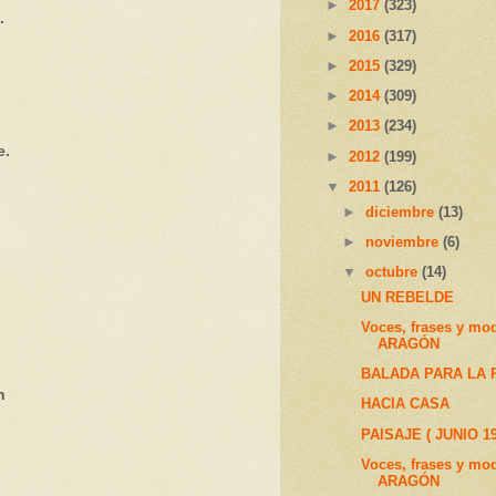
►
2017
(323)
.
►
2016
(317)
►
2015
(329)
►
2014
(309)
►
2013
(234)
e.
►
2012
(199)
▼
2011
(126)
►
diciembre
(13)
►
noviembre
(6)
▼
octubre
(14)
UN REBELDE
Voces, frases y mo
ARAGÓN
BALADA PARA LA 
n
HACIA CASA
PAISAJE ( JUNIO 19
Voces, frases y mo
ARAGÓN