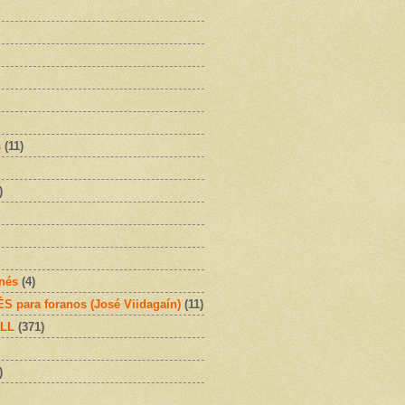
s
(11)
)
onés
(4)
 para foranos (José Viidagaín)
(11)
OLL
(371)
)