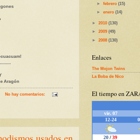
►
febrero
(15)
digones
►
enero
(14)
o
►
2010
(130)
►
2009
(49)
►
2008
(130)
Enlaces
¡ necuacuam!
.......
The Mojon Twins
Y
La Boba de Nico
de Aragón
El tiempo en ZA
No hay comentarios:
 modismos usados en