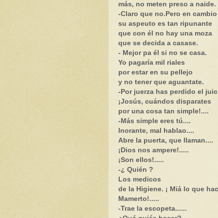
más, no meten preso a naide.
-Claro que no.Pero en cambio
su aspeuto es tan ripunante
que con él no hay una moza
que se decida a casase.
- Mejor pa él si no se casa.
Yo pagaría mil riales
por estar en su pellejo
y no tener que aguantate.
-Por juerza has perdido el juicio
¡Josús, cuándos disparates
por una cosa tan simple!....
-Más simple eres tú....
Inorante, mal hablao....
Abre la puerta, que llaman....
¡Dios nos ampere!.....
¡Son ellos!.....
-¿ Quién ?
Los medicos
de la Higiene. ¡ Miá lo que ha
Mamerto!.....
-Trae la escopeta......