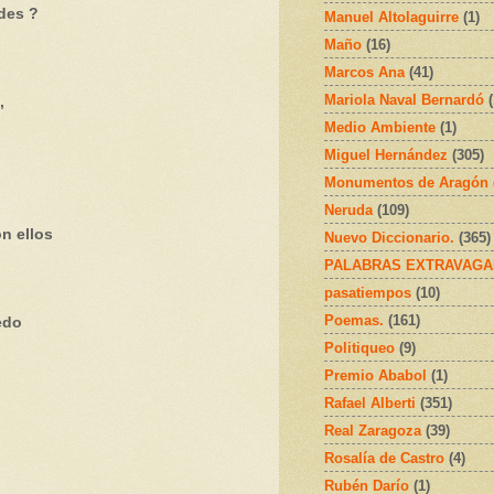
ndes ?
Manuel Altolaguirre
(1)
Maño
(16)
Marcos Ana
(41)
Mariola Naval Bernardó
,
Medio Ambiente
(1)
Miguel Hernández
(305)
Monumentos de Aragón
Neruda
(109)
on ellos
Nuevo Diccionario.
(365)
PALABRAS EXTRAVAGA
pasatiempos
(10)
Poemas.
(161)
edo
Politiqueo
(9)
Premio Ababol
(1)
Rafael Alberti
(351)
Real Zaragoza
(39)
Rosalía de Castro
(4)
Rubén Darío
(1)