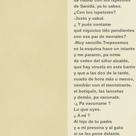
de hablar con los ispetores
de Sanidá, ya lo sabes.
¿Con los ispetores?
-Justo y cabal.
¿ Y pués contame
qué nigocios tiés pendientes
con ese par de morrales?
-Muy sencillo.Tropecemos
es la esquina hace un istante
y me pararon, pa icime
de orden del siñor alcalde,
que hay viruela en este barrio
y que a las dos de la tarde,
cuarto de hora más u menos,
vendrán con el menistrante,
el botiquín, las lancetas
y demás, pa vacunate.
-¿ Pa vacuname ?
Lo que oyes.
¿ A mí ?
Al hijo de tu padre
y a mi presona y al gato
si se les pone delante.