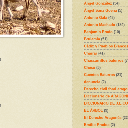
Ángel González
(54)
Ángel Sanz Goena
(5)
Antonio Gala
(48)
Antonio Machado
(184)
Benjamín Prado
(10)
Brulamia
(51)
s
Cádiz y Pueblos Blanco
Charrar
(41)
!
Chascarrillos baturros
(7
Cheso
(5)
Cuentos Baturros
(21)
denuncia
(2)
Derecho civil foral arag
Diccionario de ARAGONÉS
DICCIONARIO DE J.L.C
!
EL ÁRBOL
(9)
El Derecho Aragonés
(22
Emilio Prados
(2)