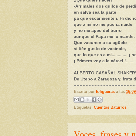
¿Qué quiés hacer?
-Arrimales dos quilos de per
en salva sea la parte
pa que escarmienten. Hi dich
que a mí no me pucha naide
y no me apeo del burro
aunque el Papa me lo mande.
Que vacunen a su agüelo
si tién gusto de vacinale,
que lo que es a mí............. 
¡ Primero voy a la cárcel !..........
ALBERTO CASAÑAL SHAKER
De Utebo a Zaragoza y, fruta 
Escrito por
lofigueras
a las
16:09
Etiquetas:
Cuentos Baturros
Voces, frases y