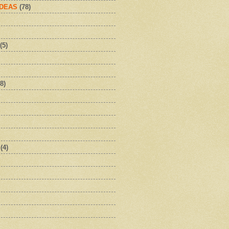
IDEAS
(78)
(5)
8)
(4)