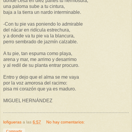
donde cesa en diez partes tu hermosura,
una paloma sube a tu cintura,
baja a la tierra un nardo interminable.
-Con tu pie vas poniendo lo admirable
del nácar en ridícula estrechura,
y a donde va tu pie va la blancura,
perro sembrado de jazmín calzable.
A tu pie, tan espuma como playa,
arena y mar, me arrimo y desarrimo
y al redil de su planta entrar procuro.
Entro y dejo que el alma se me vaya
por la voz amorosa del racimo:
pisa mi corazón que ya es maduro.
MIGUEL HERNÁNDEZ
lofigueras
a las
6:57
No hay comentarios:
Compartir