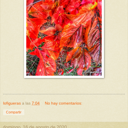
lofigueras
a las
7:04
No hay comentarios:
Compartir
domingo, 16 de agosto de 2020