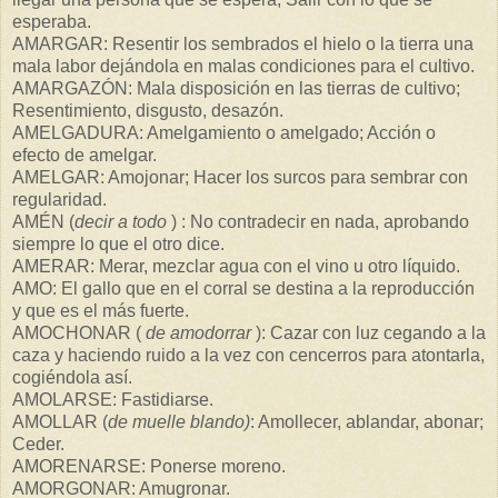
esperaba.
AMARGAR: Resentir los sembrados el hielo o la tierra una
mala labor dejándola en malas condiciones para el cultivo.
AMARGAZÓN: Mala disposición en las tierras de cultivo;
Resentimiento, disgusto, desazón.
AMELGADURA: Amelgamiento o amelgado; Acción o
efecto de amelgar.
AMELGAR: Amojonar; Hacer los surcos para sembrar con
regularidad.
AMÉN (
decir a todo
) : No contradecir en nada, aprobando
siempre lo que el otro dice.
AMERAR: Merar, mezclar agua con el vino u otro líquido.
AMO: El gallo que en el corral se destina a la reproducción
y que es el más fuerte.
AMOCHONAR (
de amodorrar
): Cazar con luz cegando a la
caza y haciendo ruido a la vez con cencerros para atontarla,
cogiéndola así.
AMOLARSE: Fastidiarse.
AMOLLAR (
de muelle blando)
: Amollecer, ablandar, abonar;
Ceder.
AMORENARSE: Ponerse moreno.
AMORGONAR: Amugronar.