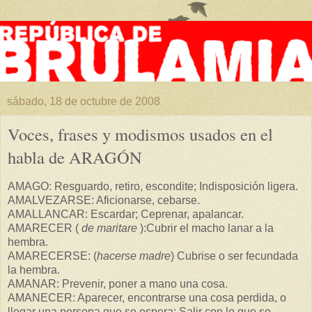
sábado, 18 de octubre de 2008
Voces, frases y modismos usados en el
habla de ARAGÓN
AMAGO: Resguardo, retiro, escondite; Indisposición ligera.
AMALVEZARSE: Aficionarse, cebarse.
AMALLANCAR: Escardar; Ceprenar, apalancar.
AMARECER (
de maritare
):Cubrir el macho lanar a la
hembra.
AMARECERSE: (
hacerse madre
) Cubrise o ser fecundada
la hembra.
AMANAR: Prevenir, poner a mano una cosa.
AMANECER: Aparecer, encontrarse una cosa perdida, o
llegar una persona que se espera; Salir con lo que se