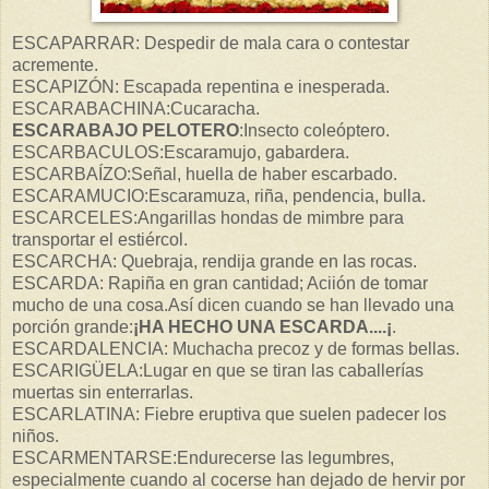
ESCAPARRAR: Despedir de mala cara o contestar
acremente.
ESCAPIZÓN: Escapada repentina e inesperada.
ESCARABACHINA:Cucaracha.
ESCARABAJO PELOTERO
:Insecto coleóptero.
ESCARBACULOS:Escaramujo, gabardera.
ESCARBAÍZO:Señal, huella de haber escarbado.
ESCARAMUCIO:Escaramuza, riña, pendencia, bulla.
ESCARCELES:Angarillas hondas de mimbre para
transportar el estiércol.
ESCARCHA: Quebraja, rendija grande en las rocas.
ESCARDA: Rapiña en gran cantidad; Aciión de tomar
mucho de una cosa.Así dicen cuando se han llevado una
porción grande:
¡HA HECHO UNA ESCARDA....¡
.
ESCARDALENCIA: Muchacha precoz y de formas bellas.
ESCARIGÜELA:Lugar en que se tiran las caballerías
muertas sin enterrarlas.
ESCARLATINA: Fiebre eruptiva que suelen padecer los
niños.
ESCARMENTARSE:Endurecerse las legumbres,
especialmente cuando al cocerse han dejado de hervir por