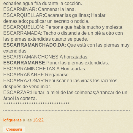
echarles agua fría durante la cocción.
ESCARMINAR: Carmenar la lana.
ESCARQUELLAR:Cacarear las gallinas; Hablar
demasiado; publicar un secreto o noticia.
ESCARQUELLÓN: Persona que habla mucho y molesta.
ESCARRAMADA: Techo o distancia de un pié a otro con
las piernas extendidas cuanto se puede.
ESCARRAMANCHADO,DA
: Que está con las piernas muy
extendidas.
ESCARRAMANCHONES:A horcajadas.
ESCARRAMARSE
:Poner las piernas extendidas.
ESCARRAMINCHETAS:A Horcajadas.
ESCARRAÑARSE:Regañarse.
ESCARRAZONAR:Rebuscar en las viñas los racimos
después de vendimiar.
ESCARZAR:Hurtar la miel de las colmenas;Arrancar de un
árbol la corteza.
*************************************
lofigueras
a las
16:22
Compartir