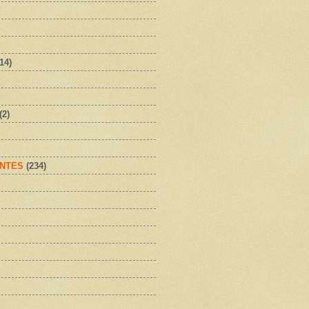
(14)
(2)
NTES
(234)