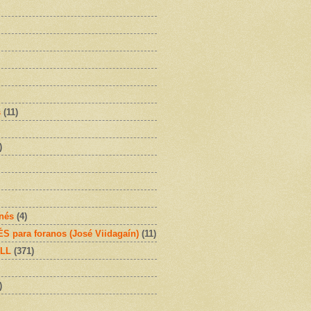
s
(11)
)
onés
(4)
 para foranos (José Viidagaín)
(11)
OLL
(371)
)