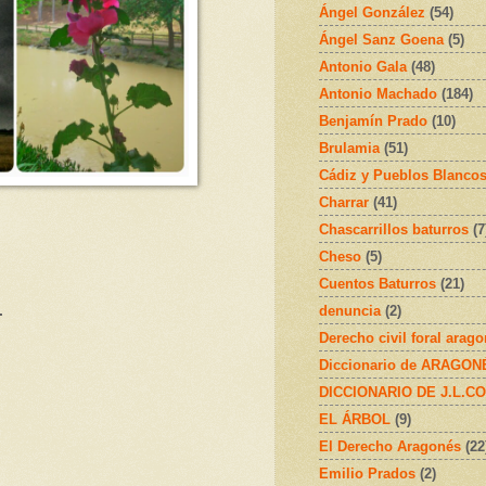
Ángel González
(54)
Ángel Sanz Goena
(5)
Antonio Gala
(48)
Antonio Machado
(184)
Benjamín Prado
(10)
Brulamia
(51)
Cádiz y Pueblos Blanco
Charrar
(41)
Chascarrillos baturros
(7
Cheso
(5)
Cuentos Baturros
(21)
denuncia
(2)
.
Derecho civil foral arag
Diccionario de ARAGONÉS
DICCIONARIO DE J.L.C
EL ÁRBOL
(9)
El Derecho Aragonés
(22
Emilio Prados
(2)