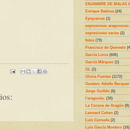
ENJAMBRE DE MALAS 
Enrique Badosa
(24)
Epigramas
(1)
expresiones aragonesas
expresiones varias
(2)
fotos
(79)
Francisco de Quevedo
(4
García Lorca
(606)
García Márquez
(1)
GL
(1)
Gloria Fuertes
(1172)
Gustavo Adolfo Becquer
Jorge Guillén
(6)
ios:
l'aragonés.
(30)
La Corona de Aragón
(8)
Leonard Cohen
(2)
Luis Cernuda
(2)
Luis García Montero
(18)