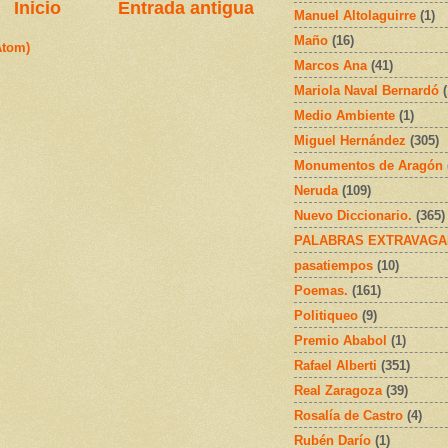
Inicio
Entrada antigua
Manuel Altolaguirre
(1)
Maño
(16)
Atom)
Marcos Ana
(41)
Mariola Naval Bernardó
Medio Ambiente
(1)
Miguel Hernández
(305)
Monumentos de Aragón
Neruda
(109)
Nuevo Diccionario.
(365)
PALABRAS EXTRAVAGA
pasatiempos
(10)
Poemas.
(161)
Politiqueo
(9)
Premio Ababol
(1)
Rafael Alberti
(351)
Real Zaragoza
(39)
Rosalía de Castro
(4)
Rubén Darío
(1)