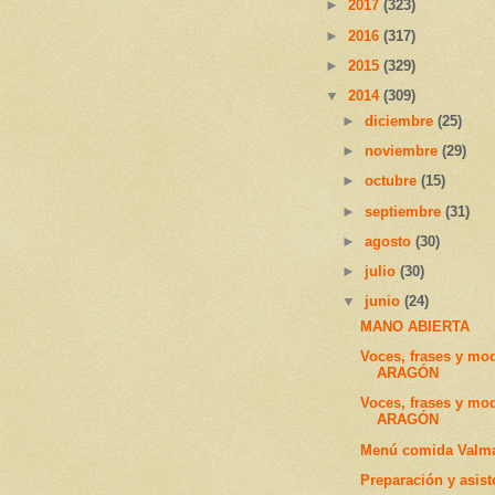
►
2017
(323)
►
2016
(317)
►
2015
(329)
▼
2014
(309)
►
diciembre
(25)
►
noviembre
(29)
►
octubre
(15)
►
septiembre
(31)
►
agosto
(30)
►
julio
(30)
▼
junio
(24)
MANO ABIERTA
Voces, frases y mo
ARAGÓN
Voces, frases y mo
ARAGÓN
Menú comida Valma
Preparación y asis