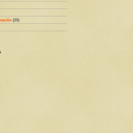
ración
(20)
s