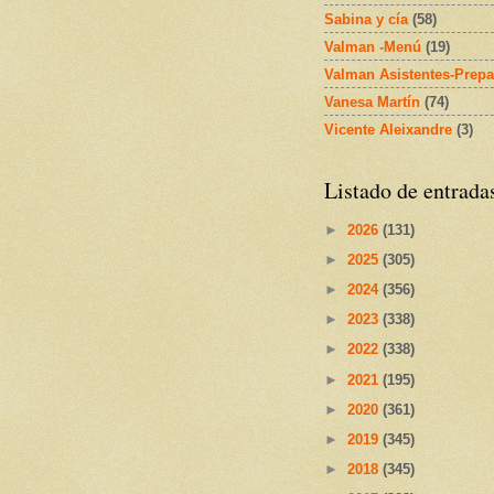
Sabina y cía
(58)
Valman -Menú
(19)
Valman Asistentes-Prepa
Vanesa Martín
(74)
Vicente Aleixandre
(3)
Listado de entrada
►
2026
(131)
►
2025
(305)
►
2024
(356)
►
2023
(338)
►
2022
(338)
►
2021
(195)
►
2020
(361)
►
2019
(345)
►
2018
(345)