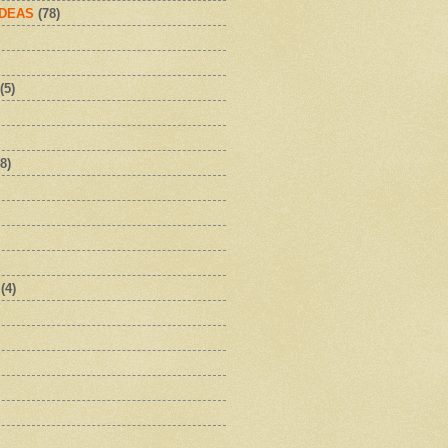
IDEAS
(78)
(5)
8)
(4)