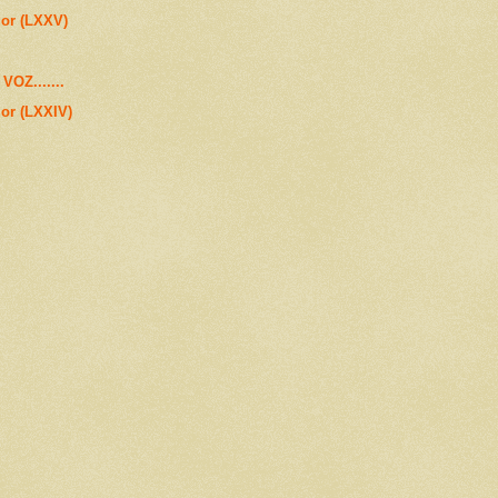
mor (LXXV)
OZ.......
or (LXXIV)