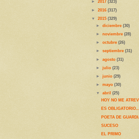
►
2017
(323)
►
2016
(317)
▼
2015
(329)
►
diciembre
(30)
►
noviembre
(28)
►
octubre
(26)
►
septiembre
(31)
►
agosto
(31)
►
julio
(23)
►
junio
(29)
►
mayo
(30)
▼
abril
(25)
HOY NO ME ATRE
ES OBLIGATORIO...
POETA DE GUARDI
SUCESO
EL PRIMO