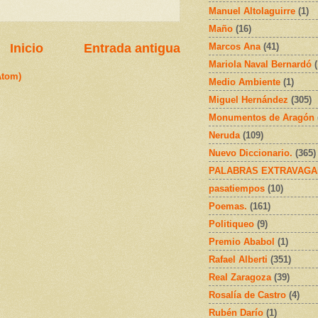
Manuel Altolaguirre
(1)
Maño
(16)
Inicio
Entrada antigua
Marcos Ana
(41)
Mariola Naval Bernardó
Atom)
Medio Ambiente
(1)
Miguel Hernández
(305)
Monumentos de Aragón
Neruda
(109)
Nuevo Diccionario.
(365)
PALABRAS EXTRAVAGA
pasatiempos
(10)
Poemas.
(161)
Politiqueo
(9)
Premio Ababol
(1)
Rafael Alberti
(351)
Real Zaragoza
(39)
Rosalía de Castro
(4)
Rubén Darío
(1)