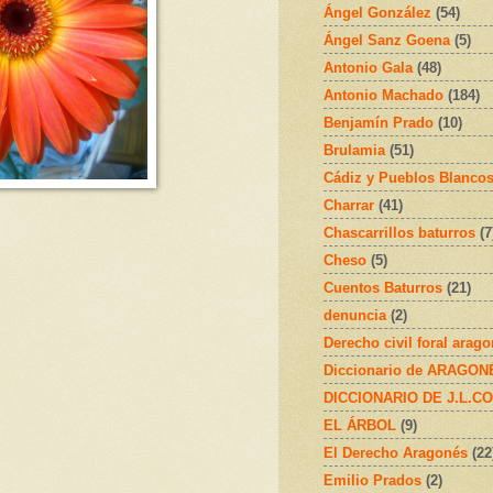
Ángel González
(54)
Ángel Sanz Goena
(5)
Antonio Gala
(48)
Antonio Machado
(184)
Benjamín Prado
(10)
Brulamia
(51)
Cádiz y Pueblos Blanco
Charrar
(41)
Chascarrillos baturros
(7
Cheso
(5)
Cuentos Baturros
(21)
denuncia
(2)
Derecho civil foral arag
Diccionario de ARAGONÉS
DICCIONARIO DE J.L.C
EL ÁRBOL
(9)
El Derecho Aragonés
(22
Emilio Prados
(2)