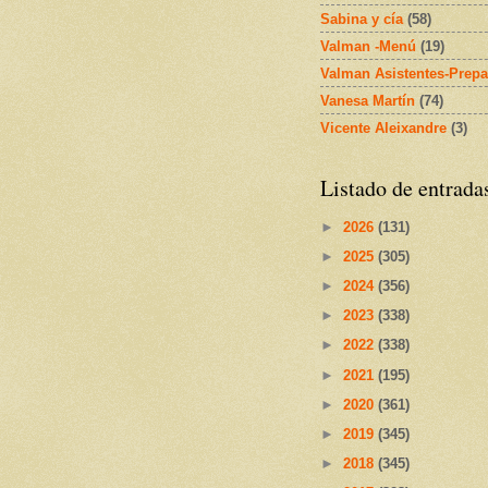
Sabina y cía
(58)
Valman -Menú
(19)
Valman Asistentes-Prepa
Vanesa Martín
(74)
Vicente Aleixandre
(3)
Listado de entrada
►
2026
(131)
►
2025
(305)
►
2024
(356)
►
2023
(338)
►
2022
(338)
►
2021
(195)
►
2020
(361)
►
2019
(345)
►
2018
(345)