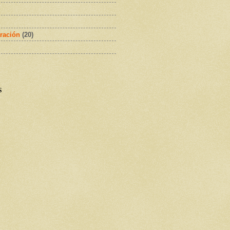
ración
(20)
s