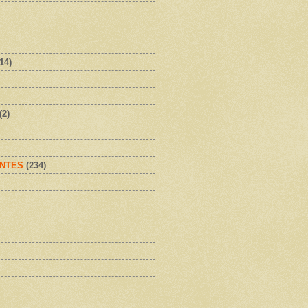
(14)
(2)
NTES
(234)