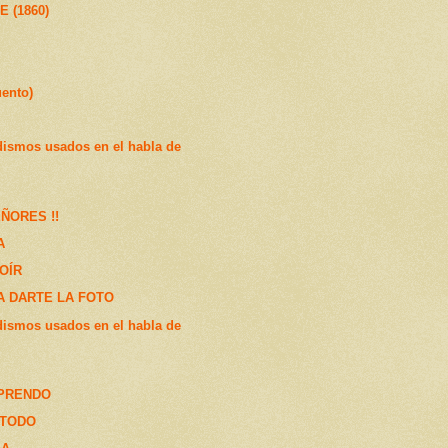
 (1860)
ento)
dismos usados en el habla de
ÑORES !!
A
OÍR
A DARTE LA FOTO
dismos usados en el habla de
PRENDO
 TODO