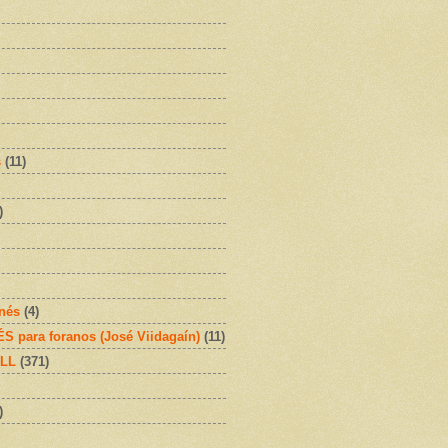
s
(11)
)
onés
(4)
 para foranos (José Viidagaín)
(11)
OLL
(371)
)