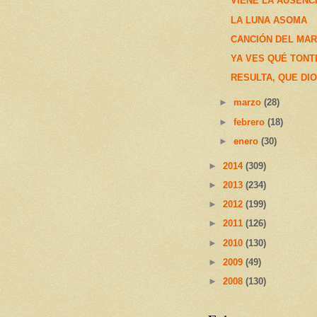
VIENE LA AUSENC
LA LUNA ASOMA
CANCIÓN DEL MAR
YA VES QUÉ TONT
RESULTA, QUE DI
►
marzo
(28)
►
febrero
(18)
►
enero
(30)
►
2014
(309)
►
2013
(234)
►
2012
(199)
►
2011
(126)
►
2010
(130)
►
2009
(49)
►
2008
(130)