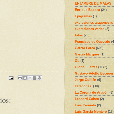
ENJAMBRE DE MALAS 
Enrique Badosa
(24)
Epigramas
(1)
expresiones aragonesas
expresiones varias
(2)
fotos
(79)
Francisco de Quevedo
(4
García Lorca
(606)
García Márquez
(1)
GL
(1)
Gloria Fuertes
(1172)
Gustavo Adolfo Becquer
Jorge Guillén
(6)
l'aragonés.
(30)
La Corona de Aragón
(8)
ios:
Leonard Cohen
(2)
Luis Cernuda
(2)
Luis García Montero
(18)