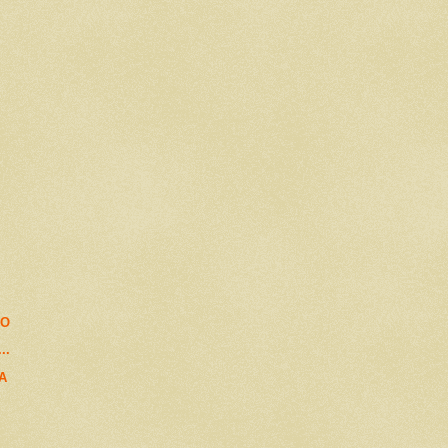
VO
..
A