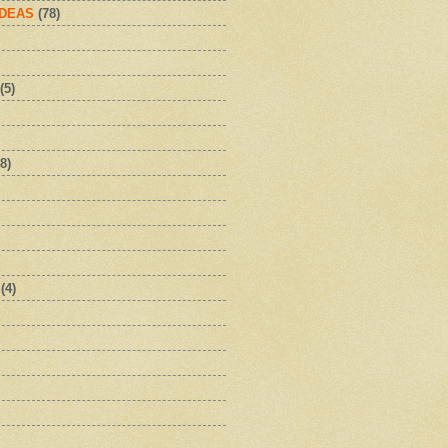
IDEAS
(78)
(5)
8)
(4)