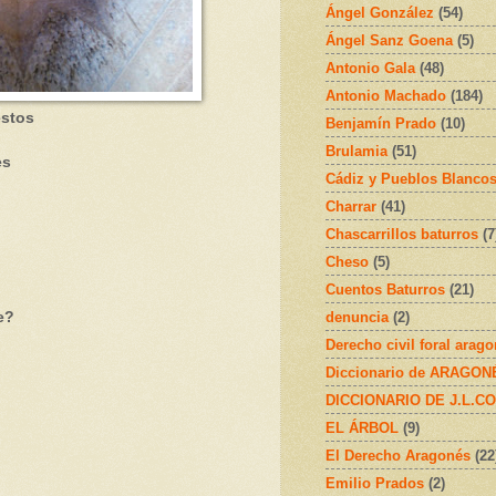
Ángel González
(54)
Ángel Sanz Goena
(5)
Antonio Gala
(48)
Antonio Machado
(184)
estos
Benjamín Prado
(10)
Brulamia
(51)
es
Cádiz y Pueblos Blanco
Charrar
(41)
Chascarrillos baturros
(7
Cheso
(5)
Cuentos Baturros
(21)
denuncia
(2)
e?
Derecho civil foral arag
Diccionario de ARAGONÉS
DICCIONARIO DE J.L.C
EL ÁRBOL
(9)
El Derecho Aragonés
(22
Emilio Prados
(2)