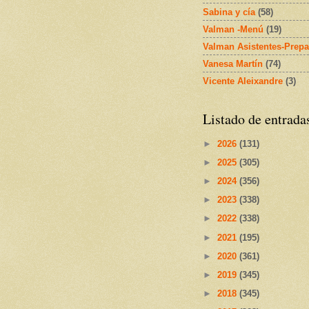
Sabina y cía
(58)
Valman -Menú
(19)
Valman Asistentes-Prepa
Vanesa Martín
(74)
Vicente Aleixandre
(3)
Listado de entrada
►
2026
(131)
►
2025
(305)
►
2024
(356)
►
2023
(338)
►
2022
(338)
►
2021
(195)
►
2020
(361)
►
2019
(345)
►
2018
(345)