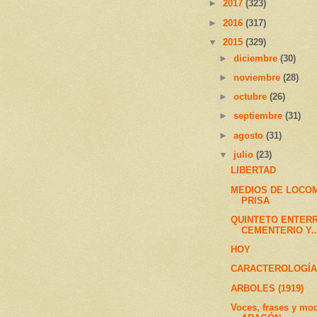
►
2017
(323)
►
2016
(317)
▼
2015
(329)
►
diciembre
(30)
►
noviembre
(28)
►
octubre
(26)
►
septiembre
(31)
►
agosto
(31)
▼
julio
(23)
LIBERTAD
MEDIOS DE LOCOM
PRISA
QUINTETO ENTER
CEMENTERIO Y..
HOY
CARACTEROLOGÍ
ARBOLES (1919)
Voces, frases y mo