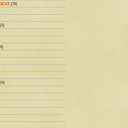
IDEAS
(78)
(5)
8)
(4)