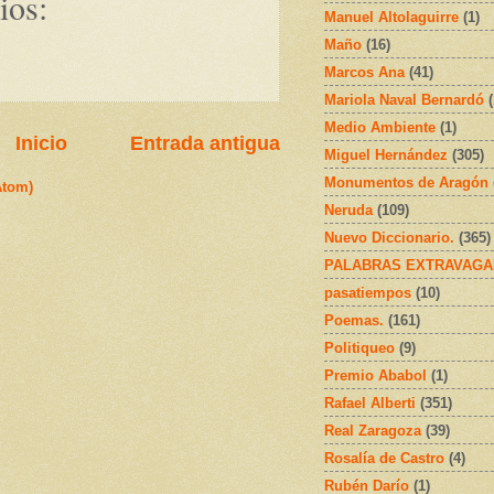
ios:
Manuel Altolaguirre
(1)
Maño
(16)
Marcos Ana
(41)
Mariola Naval Bernardó
Medio Ambiente
(1)
Inicio
Entrada antigua
Miguel Hernández
(305)
Monumentos de Aragón
Atom)
Neruda
(109)
Nuevo Diccionario.
(365)
PALABRAS EXTRAVAGA
pasatiempos
(10)
Poemas.
(161)
Politiqueo
(9)
Premio Ababol
(1)
Rafael Alberti
(351)
Real Zaragoza
(39)
Rosalía de Castro
(4)
Rubén Darío
(1)