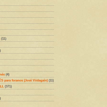
s
(11)
)
onés
(4)
 para foranos (José Viidagaín)
(11)
OLL
(371)
)