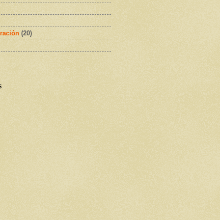
ración
(20)
s