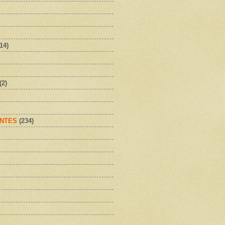
(14)
(2)
NTES
(234)