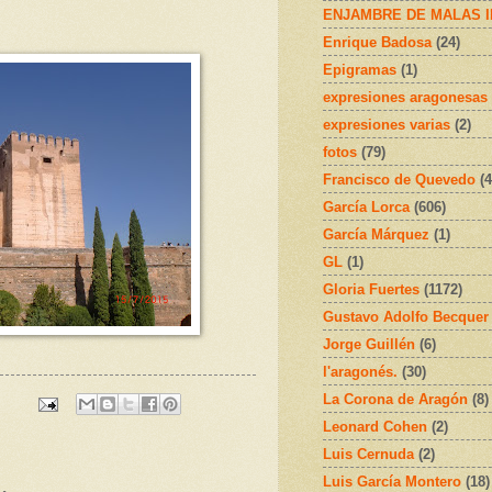
ENJAMBRE DE MALAS 
Enrique Badosa
(24)
Epigramas
(1)
expresiones aragonesas
expresiones varias
(2)
fotos
(79)
Francisco de Quevedo
(4
García Lorca
(606)
García Márquez
(1)
GL
(1)
Gloria Fuertes
(1172)
Gustavo Adolfo Becquer
Jorge Guillén
(6)
l'aragonés.
(30)
La Corona de Aragón
(8)
Leonard Cohen
(2)
Luis Cernuda
(2)
Luis García Montero
(18)