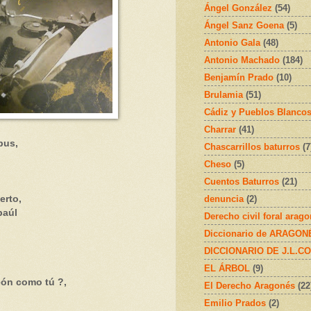
Ángel González
(54)
Ángel Sanz Goena
(5)
Antonio Gala
(48)
Antonio Machado
(184)
Benjamín Prado
(10)
Brulamia
(51)
Cádiz y Pueblos Blanco
Charrar
(41)
bus,
Chascarrillos baturros
(7
Cheso
(5)
Cuentos Baturros
(21)
denuncia
(2)
erto,
baúl
Derecho civil foral arag
Diccionario de ARAGONÉS
DICCIONARIO DE J.L.C
EL ÁRBOL
(9)
ón como tú ?,
El Derecho Aragonés
(22
Emilio Prados
(2)