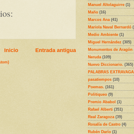
Manuel Altolaguirre
(1)
ios:
Maño
(16)
Marcos Ana
(41)
Mariola Naval Bernardó
Medio Ambiente
(1)
Miguel Hernández
(305)
Inicio
Entrada antigua
Monumentos de Aragón
Neruda
(109)
Atom)
Nuevo Diccionario.
(365)
PALABRAS EXTRAVAGA
pasatiempos
(10)
Poemas.
(161)
Politiqueo
(9)
Premio Ababol
(1)
Rafael Alberti
(351)
Real Zaragoza
(39)
Rosalía de Castro
(4)
Rubén Darío
(1)