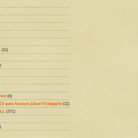
s
(11)
)
onés
(4)
 para foranos (José Viidagaín)
(11)
OLL
(371)
)