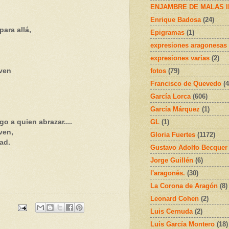
ENJAMBRE DE MALAS 
Enrique Badosa
(24)
ara allá,
Epigramas
(1)
expresiones aragonesas
expresiones varias
(2)
fotos
(79)
 ven
Francisco de Quevedo
(4
García Lorca
(606)
García Márquez
(1)
GL
(1)
go a quien abrazar....
ven,
Gloria Fuertes
(1172)
ad.
Gustavo Adolfo Becquer
Jorge Guillén
(6)
l'aragonés.
(30)
La Corona de Aragón
(8)
Leonard Cohen
(2)
Luis Cernuda
(2)
Luis García Montero
(18)