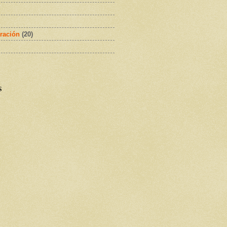
ración
(20)
s