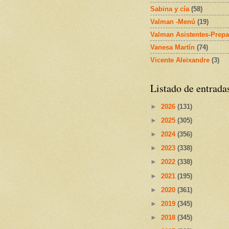
Sabina y cía
(58)
Valman -Menú
(19)
Valman Asistentes-Prepa
Vanesa Martín
(74)
Vicente Aleixandre
(3)
Listado de entrada
►
2026
(131)
►
2025
(305)
►
2024
(356)
►
2023
(338)
►
2022
(338)
►
2021
(195)
►
2020
(361)
►
2019
(345)
►
2018
(345)