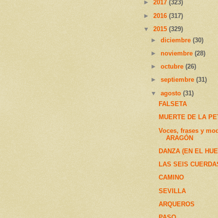
►
2017
(323)
►
2016
(317)
▼
2015
(329)
►
diciembre
(30)
►
noviembre
(28)
►
octubre
(26)
►
septiembre
(31)
▼
agosto
(31)
FALSETA
MUERTE DE LA P
Voces, frases y mo
ARAGÓN
DANZA (EN EL HU
LAS SEIS CUERDA
CAMINO
SEVILLA
ARQUEROS
PASO