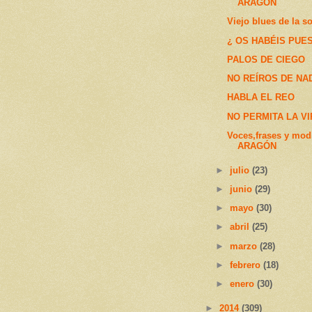
ARAGÓN
Viejo blues de la s
¿ OS HABÉIS PUE
PALOS DE CIEGO
NO REÍROS DE NA
HABLA EL REO
NO PERMITA LA V
Voces,frases y mod
ARAGÓN
►
julio
(23)
►
junio
(29)
►
mayo
(30)
►
abril
(25)
►
marzo
(28)
►
febrero
(18)
►
enero
(30)
►
2014
(309)