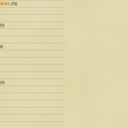
IDEAS
(78)
(5)
8)
(4)