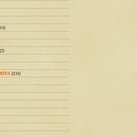
(14)
(2)
NTES
(234)