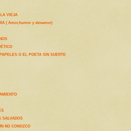
LA VIEJA
IA ( Amor,humor y desamor)
NOS
OÉTICO
PAPELES O EL POETA SIN SUERTE
SAMIENTO
ES
S SALVADOS
ÚN NO CONOZCO