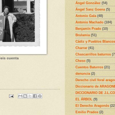
Ángel González
(54)
Ángel Sanz Goena
(5)
Antonio Gala
(48)
Antonio Machado
(184)
Benjamín Prado
(10)
Brulamia
(51)
Cádiz y Pueblos Blanco
Charrar
(41)
Chascarrillos baturros
(7
eis cuenta
Cheso
(5)
Cuentos Baturros
(21)
denuncia
(2)
Derecho civil foral arag
Diccionario de ARAGONÉS
DICCIONARIO DE J.L.C
EL ÁRBOL
(9)
El Derecho Aragonés
(22
Emilio Prados
(2)