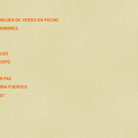
 MUJER DE VERSO EN PECHO
 HOMBRES
ALES
SENTÓ
N PAZ
RIA FUERTES
IO"