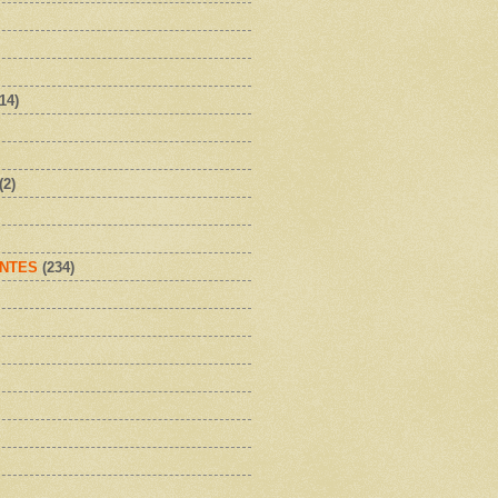
(14)
(2)
NTES
(234)