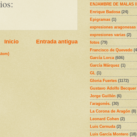
ios:
ENJAMBRE DE MALAS 
Enrique Badosa
(24)
Epigramas
(1)
expresiones aragonesas
expresiones varias
(2)
Inicio
Entrada antigua
fotos
(79)
Francisco de Quevedo
(4
Atom)
García Lorca
(606)
García Márquez
(1)
GL
(1)
Gloria Fuertes
(1172)
Gustavo Adolfo Becquer
Jorge Guillén
(6)
l'aragonés.
(30)
La Corona de Aragón
(8)
Leonard Cohen
(2)
Luis Cernuda
(2)
Luis García Montero
(18)