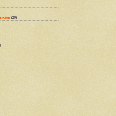
ración
(20)
s