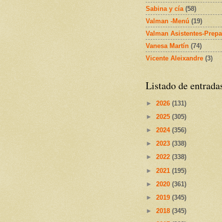
Sabina y cía
(58)
Valman -Menú
(19)
Valman Asistentes-Prepa
Vanesa Martín
(74)
Vicente Aleixandre
(3)
Listado de entrada
►
2026
(131)
►
2025
(305)
►
2024
(356)
►
2023
(338)
►
2022
(338)
►
2021
(195)
►
2020
(361)
►
2019
(345)
►
2018
(345)