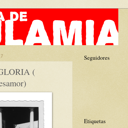
17
Seguidores
GLORIA (
esamor)
Etiquetas