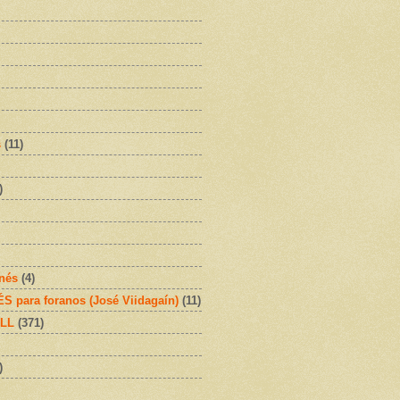
s
(11)
)
onés
(4)
 para foranos (José Viidagaín)
(11)
OLL
(371)
)