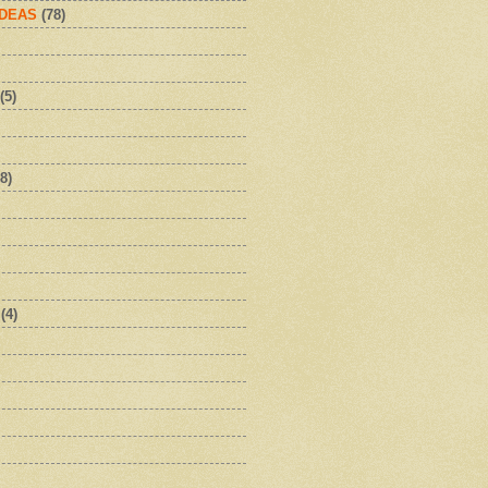
IDEAS
(78)
(5)
8)
(4)