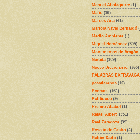
Manuel Altolaguirre
(1)
Maño
(16)
Marcos Ana
(41)
Mariola Naval Bernardó
Medio Ambiente
(1)
Miguel Hernández
(305)
Monumentos de Aragón
Neruda
(109)
Nuevo Diccionario.
(365)
PALABRAS EXTRAVAGA
pasatiempos
(10)
Poemas.
(161)
Politiqueo
(9)
Premio Ababol
(1)
Rafael Alberti
(351)
Real Zaragoza
(39)
Rosalía de Castro
(4)
Rubén Darío
(1)