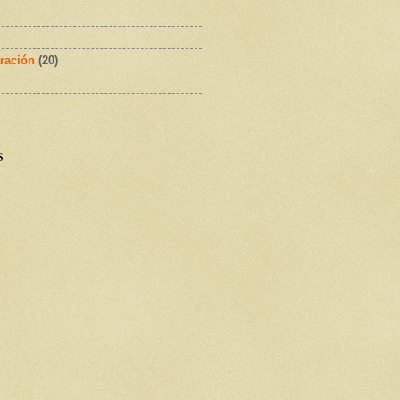
ración
(20)
s