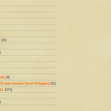
s
(11)
)
onés
(4)
 para foranos (José Viidagaín)
(11)
OLL
(371)
)