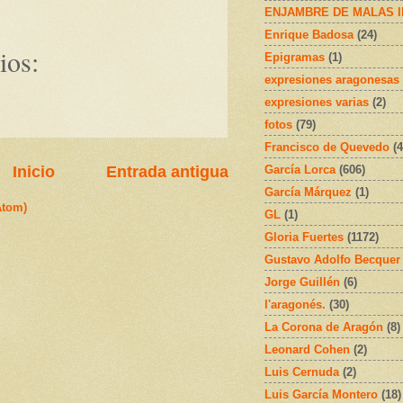
ENJAMBRE DE MALAS 
Enrique Badosa
(24)
ios:
Epigramas
(1)
expresiones aragonesas
expresiones varias
(2)
fotos
(79)
Francisco de Quevedo
(4
García Lorca
(606)
Inicio
Entrada antigua
García Márquez
(1)
Atom)
GL
(1)
Gloria Fuertes
(1172)
Gustavo Adolfo Becquer
Jorge Guillén
(6)
l'aragonés.
(30)
La Corona de Aragón
(8)
Leonard Cohen
(2)
Luis Cernuda
(2)
Luis García Montero
(18)