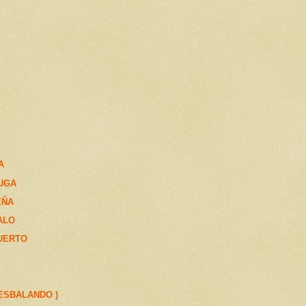
A
UGA
EÑA
ALO
UERTO
RESBALANDO )