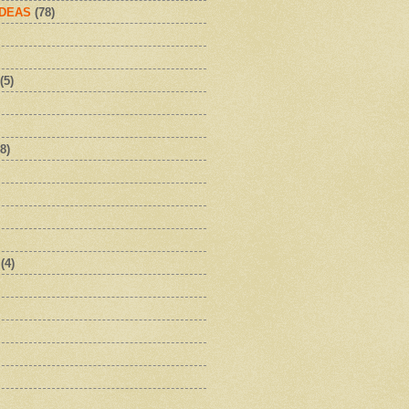
IDEAS
(78)
(5)
8)
(4)