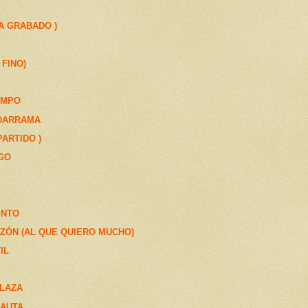
A GRABADO )
 FINO)
AMPO
DARRAMA
PARTIDO )
GO
ENTO
AZÓN (AL QUE QUIERO MUCHO)
IL
PLAZA
LAUTA