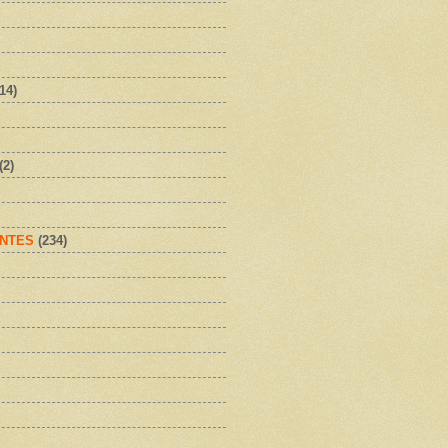
(14)
(2)
NTES
(234)