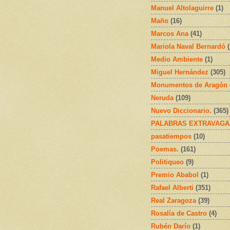
Manuel Altolaguirre
(1)
Maño
(16)
Marcos Ana
(41)
Mariola Naval Bernardó
Medio Ambiente
(1)
Miguel Hernández
(305)
Monumentos de Aragón
Neruda
(109)
Nuevo Diccionario.
(365)
PALABRAS EXTRAVAGA
pasatiempos
(10)
Poemas.
(161)
Politiqueo
(9)
Premio Ababol
(1)
Rafael Alberti
(351)
Real Zaragoza
(39)
Rosalía de Castro
(4)
Rubén Darío
(1)