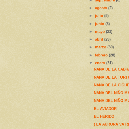
►
septiembre
(6)
►
agosto
(2)
►
julio
(5)
►
junio
(3)
►
mayo
(23)
►
abril
(29)
►
marzo
(30)
►
febrero
(28)
▼
enero
(31)
NANA DE LA CABR
NANA DE LA TORT
NANA DE LA CIGÜ
NANA DEL NIÑO M
NANA DEL NIÑO M
EL AVIADOR
EL HERIDO
( LA AURORA VA 