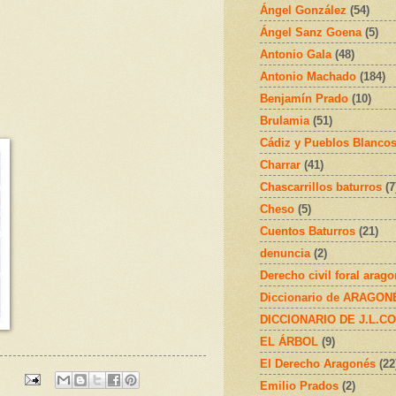
Ángel González
(54)
Ángel Sanz Goena
(5)
Antonio Gala
(48)
Antonio Machado
(184)
Benjamín Prado
(10)
Brulamia
(51)
Cádiz y Pueblos Blanco
Charrar
(41)
Chascarrillos baturros
(7
Cheso
(5)
Cuentos Baturros
(21)
denuncia
(2)
Derecho civil foral arag
Diccionario de ARAGONÉS
DICCIONARIO DE J.L.C
EL ÁRBOL
(9)
El Derecho Aragonés
(22
Emilio Prados
(2)