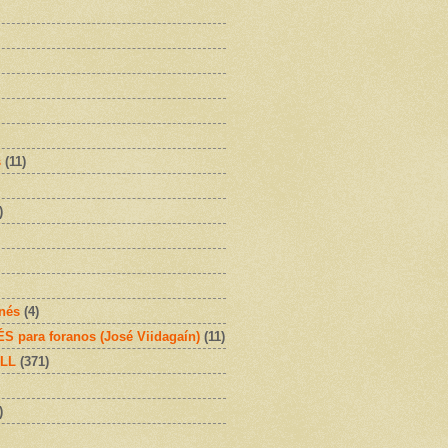
s
(11)
)
onés
(4)
 para foranos (José Viidagaín)
(11)
OLL
(371)
)