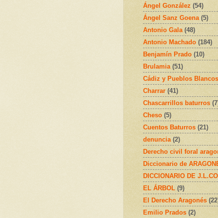
Ángel González
(54)
Ángel Sanz Goena
(5)
Antonio Gala
(48)
Antonio Machado
(184)
Benjamín Prado
(10)
Brulamia
(51)
Cádiz y Pueblos Blanco
Charrar
(41)
Chascarrillos baturros
(7
Cheso
(5)
Cuentos Baturros
(21)
denuncia
(2)
Derecho civil foral arag
Diccionario de ARAGONÉS
DICCIONARIO DE J.L.C
EL ÁRBOL
(9)
El Derecho Aragonés
(22
Emilio Prados
(2)