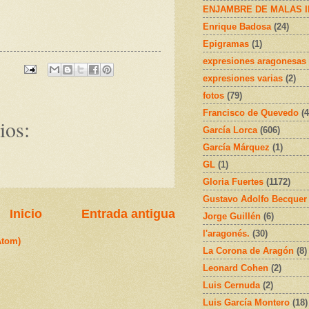
ENJAMBRE DE MALAS 
Enrique Badosa
(24)
Epigramas
(1)
expresiones aragonesas
expresiones varias
(2)
fotos
(79)
Francisco de Quevedo
(4
ios:
García Lorca
(606)
García Márquez
(1)
GL
(1)
Gloria Fuertes
(1172)
Gustavo Adolfo Becquer
Inicio
Entrada antigua
Jorge Guillén
(6)
l'aragonés.
(30)
Atom)
La Corona de Aragón
(8)
Leonard Cohen
(2)
Luis Cernuda
(2)
Luis García Montero
(18)