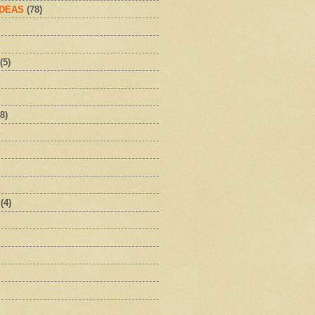
IDEAS
(78)
(5)
8)
(4)