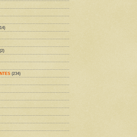
(14)
(2)
NTES
(234)