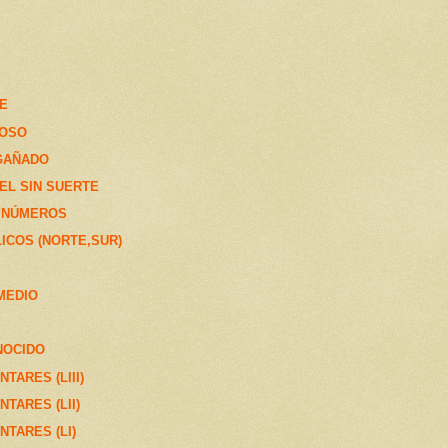
RE
ROSO
GAÑADO
EL SIN SUERTE
S NÚMEROS
ICOS (NORTE,SUR)
MEDIO
NOCIDO
TARES (LIII)
TARES (LII)
NTARES (LI)