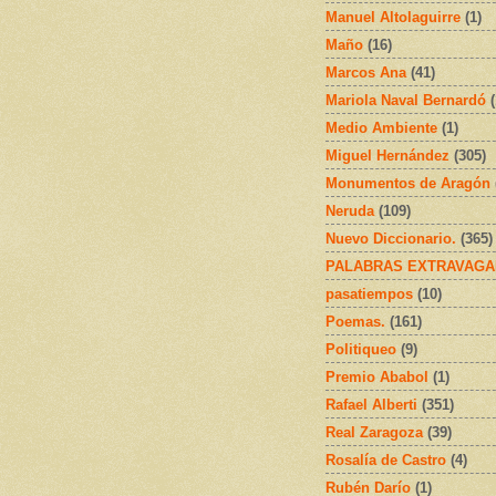
Manuel Altolaguirre
(1)
Maño
(16)
Marcos Ana
(41)
Mariola Naval Bernardó
Medio Ambiente
(1)
Miguel Hernández
(305)
Monumentos de Aragón
Neruda
(109)
Nuevo Diccionario.
(365)
PALABRAS EXTRAVAGA
pasatiempos
(10)
Poemas.
(161)
Politiqueo
(9)
Premio Ababol
(1)
Rafael Alberti
(351)
Real Zaragoza
(39)
Rosalía de Castro
(4)
Rubén Darío
(1)