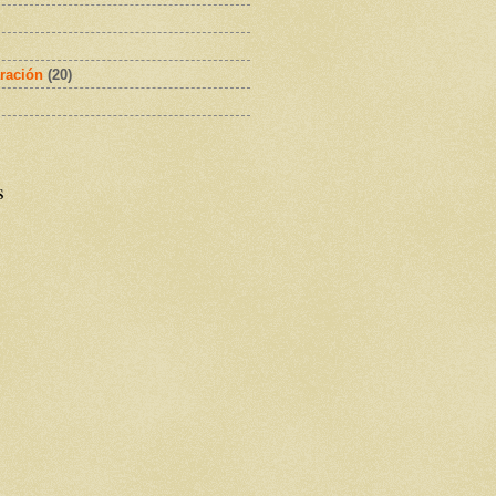
ración
(20)
s