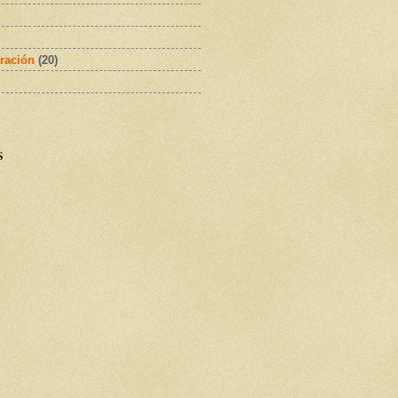
ración
(20)
s