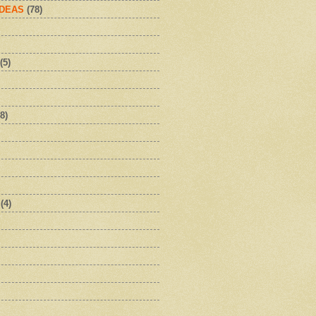
IDEAS
(78)
(5)
8)
(4)