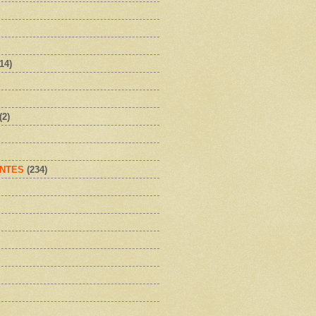
(14)
(2)
NTES
(234)