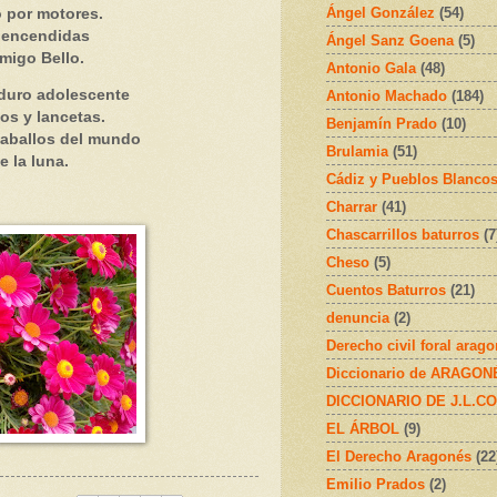
Ángel González
(54)
o por motores.
s encendidas
Ángel Sanz Goena
(5)
migo Bello.
Antonio Gala
(48)
 duro adolescente
Antonio Machado
(184)
os y lancetas.
Benjamín Prado
(10)
caballos del mundo
Brulamia
(51)
e la luna.
Cádiz y Pueblos Blanco
Charrar
(41)
Chascarrillos baturros
(7
Cheso
(5)
Cuentos Baturros
(21)
denuncia
(2)
Derecho civil foral arag
Diccionario de ARAGONÉS
DICCIONARIO DE J.L.C
EL ÁRBOL
(9)
El Derecho Aragonés
(22
Emilio Prados
(2)