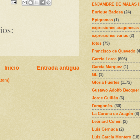
ENJAMBRE DE MALAS 
Enrique Badosa
(24)
Epigramas
(1)
ios:
expresiones aragonesas
expresiones varias
(2)
fotos
(79)
Francisco de Quevedo
(4
García Lorca
(606)
García Márquez
(1)
Inicio
Entrada antigua
GL
(1)
Atom)
Gloria Fuertes
(1172)
Gustavo Adolfo Becquer
Jorge Guillén
(6)
l'aragonés.
(30)
La Corona de Aragón
(8)
Leonard Cohen
(2)
Luis Cernuda
(2)
Luis García Montero
(18)