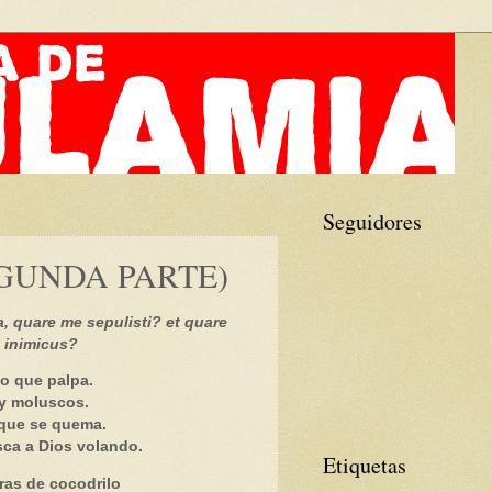
Seguidores
GUNDA PARTE)
a, quare me sepulisti? et quare
e inimicus?
no que palpa.
 y moluscos.
 que se quema.
sca a Dios volando.
Etiquetas
as de cocodrilo