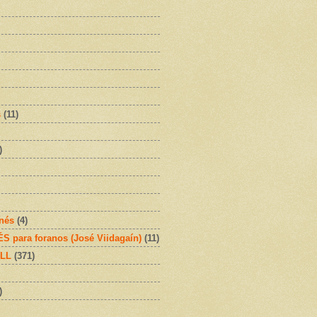
s
(11)
)
onés
(4)
 para foranos (José Viidagaín)
(11)
OLL
(371)
)