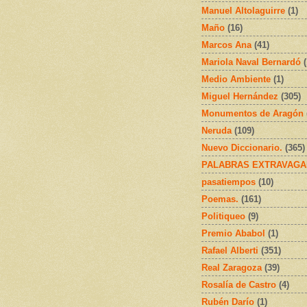
Manuel Altolaguirre
(1)
Maño
(16)
Marcos Ana
(41)
Mariola Naval Bernardó
Medio Ambiente
(1)
Miguel Hernández
(305)
Monumentos de Aragón
Neruda
(109)
Nuevo Diccionario.
(365)
PALABRAS EXTRAVAGA
pasatiempos
(10)
Poemas.
(161)
Politiqueo
(9)
Premio Ababol
(1)
Rafael Alberti
(351)
Real Zaragoza
(39)
Rosalía de Castro
(4)
Rubén Darío
(1)