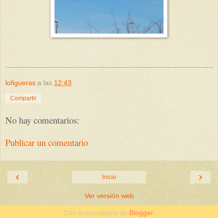
lofigueras
a las
12:43
Compartir
No hay comentarios:
Publicar un comentario
‹
›
Inicio
Ver versión web
Con la tecnología de
Blogger
.