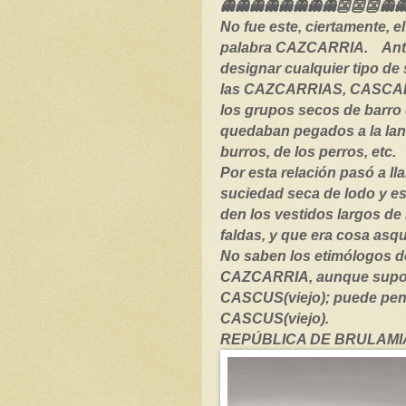
👻👻👻👻👻👻👻👻👺👺👺👻
No fue este, ciertamente, e
palabra CAZCARRIA.
Ant
designar cualquier tipo de
las CAZCARRIAS, CASCA
los grupos secos de barro
quedaban pegados a la lana
burros, de los perros, etc.
Por esta relación pasó a l
suciedad seca de lodo y e
den los vestidos largos de
faldas, y que era cosa asq
No saben los etimólogos d
CAZCARRIA, aunque supon
CASCUS(viejo); puede pens
CASCUS(viejo).
REPÚBLICA DE BRULAMIA