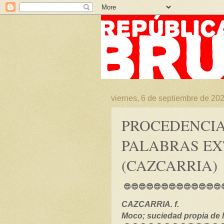
viernes, 6 de septiembre de 20
PROCEDENCIA
PALABRAS E
(CAZCARRIA)
😎😎😎😎😎😎😎😎😎😎😎😎😎
CAZCARRIA. f.
Moco; suciedad propia de l