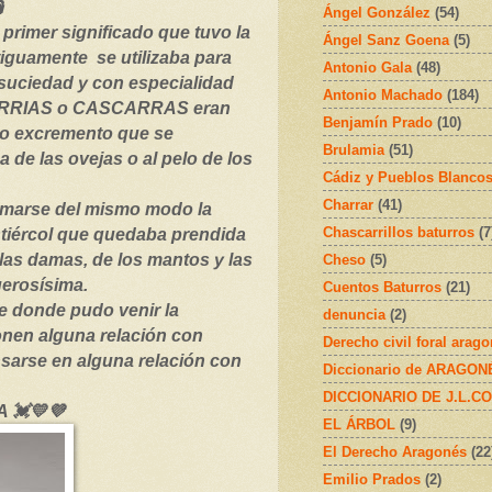

Ángel González
(54)
l primer significado que tuvo la
Ángel Sanz Goena
(5)
iguamente se utilizaba para
Antonio Gala
(48)
 suciedad y con especialidad
Antonio Machado
(184)
RRIAS o CASCARRAS eran
Benjamín Prado
(10)
 o excremento que se
Brulamia
(51)
 de las ovejas o al pelo de los
Cádiz y Pueblos Blanco
Charrar
(41)
lamarse del mismo modo la
Chascarrillos baturros
(7
stiércol que quedaba prendida
 las damas, de los mantos y las
Cheso
(5)
uerosísima.
Cuentos Baturros
(21)
e donde pudo venir la
denuncia
(2)
en alguna relación con
Derecho civil foral arag
arse en alguna relación con
Diccionario de ARAGONÉS
DICCIONARIO DE J.L.C
 💓💛💜
EL ÁRBOL
(9)
El Derecho Aragonés
(22
Emilio Prados
(2)