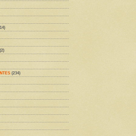
(14)
(2)
NTES
(234)