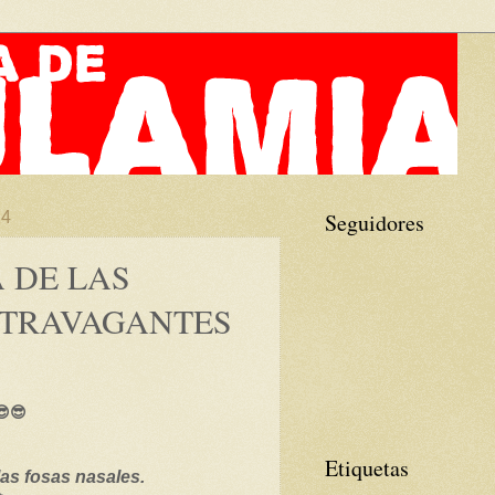
24
Seguidores
 DE LAS
XTRAVAGANTES
😎😎
Etiquetas
as fosas nasales.