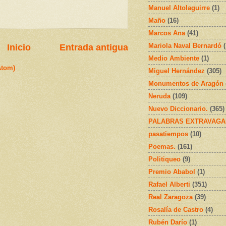
Manuel Altolaguirre
(1)
Maño
(16)
Marcos Ana
(41)
Mariola Naval Bernardó
Inicio
Entrada antigua
Medio Ambiente
(1)
Atom)
Miguel Hernández
(305)
Monumentos de Aragón
Neruda
(109)
Nuevo Diccionario.
(365)
PALABRAS EXTRAVAGA
pasatiempos
(10)
Poemas.
(161)
Politiqueo
(9)
Premio Ababol
(1)
Rafael Alberti
(351)
Real Zaragoza
(39)
Rosalía de Castro
(4)
Rubén Darío
(1)