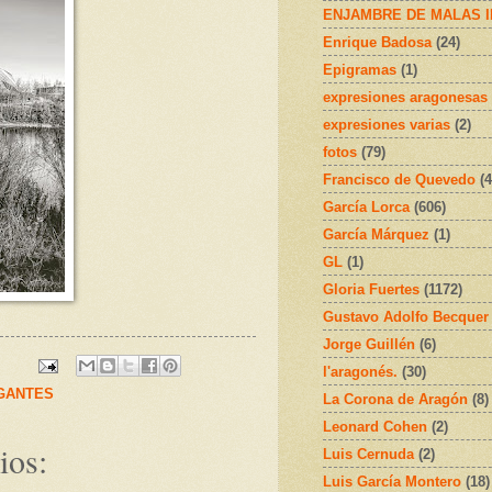
ENJAMBRE DE MALAS 
Enrique Badosa
(24)
Epigramas
(1)
expresiones aragonesas
expresiones varias
(2)
fotos
(79)
Francisco de Quevedo
(4
García Lorca
(606)
García Márquez
(1)
GL
(1)
Gloria Fuertes
(1172)
Gustavo Adolfo Becquer
Jorge Guillén
(6)
l'aragonés.
(30)
GANTES
La Corona de Aragón
(8)
Leonard Cohen
(2)
ios:
Luis Cernuda
(2)
Luis García Montero
(18)