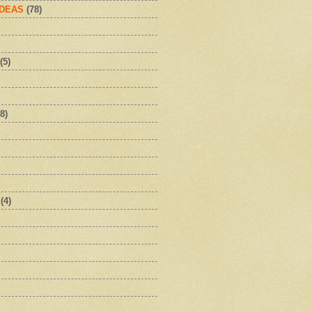
IDEAS
(78)
(5)
8)
(4)