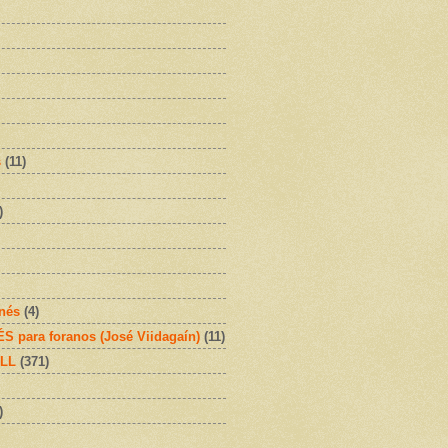
s
(11)
)
onés
(4)
 para foranos (José Viidagaín)
(11)
OLL
(371)
)