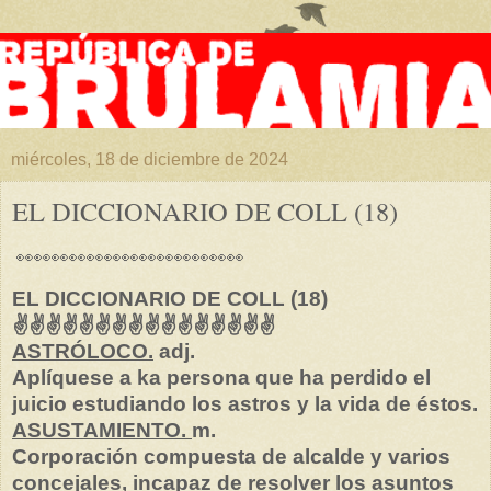
miércoles, 18 de diciembre de 2024
EL DICCIONARIO DE COLL (18)
👀👀👀👀👀👀👀👀👀👀👀👀👀
EL DICCIONARIO DE COLL (18)
✌✌✌✌✌✌✌✌✌✌✌✌✌✌✌✌
ASTRÓLOCO.
adj.
Aplíquese a ka persona que ha perdido el
juicio estudiando los astros y la vida de éstos.
ASUSTAMIENTO.
m.
Corporación compuesta de alcalde y varios
concejales, incapaz de resolver los asuntos