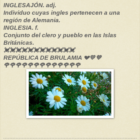
INGLESAJÓN. adj.
Individuo cuyas ingles pertenecen a una
región de Alemania.
INGLESIA. f.
Conjunto del clero y pueblo en las Islas
Británicas.
💓💓💓💓💓💓💓💓💓💓💓💓
REPÚBLICA DE BRULAMIA 💔💛💜
🌹🌹🌹🌹🌹🌹🌹🌹🌹🌹🌹🌹🌹