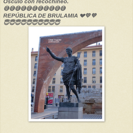
Ósculo con recochineo.
😅😅😅😅😅😅😅😅😅😅😅
REPÚBLICA DE BRULAMIA 💔💛💜
😇😇😇😇😇😇😇😇😇😇