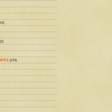
(14)
(2)
NTES
(234)