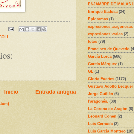
ENJAMBRE DE MALAS 
Enrique Badosa
(24)
Epigramas
(1)
expresiones aragonesas
expresiones varias
(2)
.COLL
fotos
(79)
Francisco de Quevedo
(4
ios:
García Lorca
(606)
García Márquez
(1)
GL
(1)
Gloria Fuertes
(1172)
Gustavo Adolfo Becquer
Inicio
Entrada antigua
Jorge Guillén
(6)
l'aragonés.
(30)
Atom)
La Corona de Aragón
(8)
Leonard Cohen
(2)
Luis Cernuda
(2)
Luis García Montero
(18)