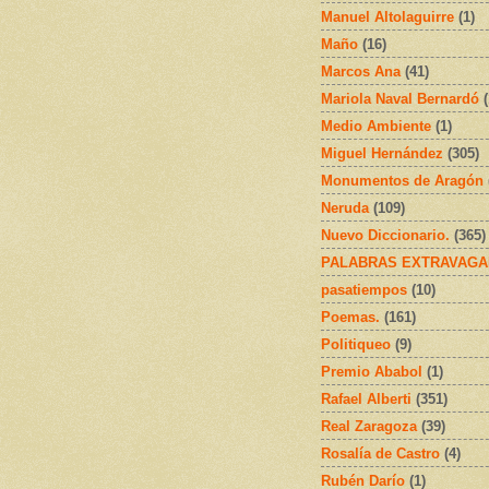
Manuel Altolaguirre
(1)
Maño
(16)
Marcos Ana
(41)
Mariola Naval Bernardó
Medio Ambiente
(1)
Miguel Hernández
(305)
Monumentos de Aragón
Neruda
(109)
Nuevo Diccionario.
(365)
PALABRAS EXTRAVAGA
pasatiempos
(10)
Poemas.
(161)
Politiqueo
(9)
Premio Ababol
(1)
Rafael Alberti
(351)
Real Zaragoza
(39)
Rosalía de Castro
(4)
Rubén Darío
(1)