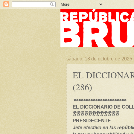
sábado, 18 de octubre de 2025
EL DICCIONA
(286)
👀👀👀👀👀👀👀👀👀👀👀
EL DICCIONARIO DE COLL 
👂👂👂👂👂👂👂👂👂👂👂
👂
PRESIDECENTE.
Jefe efectivo en las repúbl