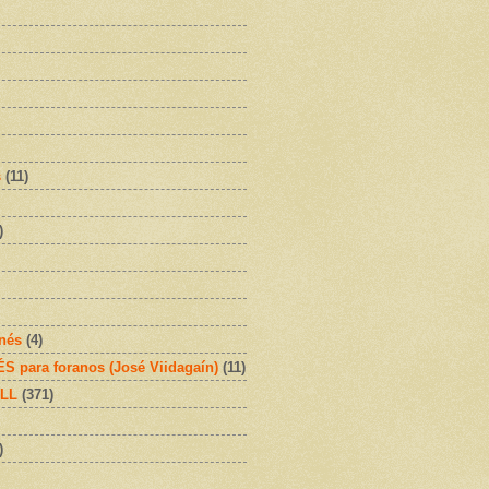
s
(11)
)
onés
(4)
 para foranos (José Viidagaín)
(11)
OLL
(371)
)