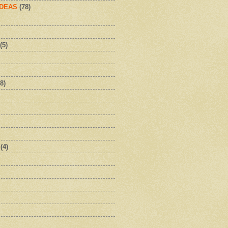
IDEAS
(78)
(5)
8)
(4)