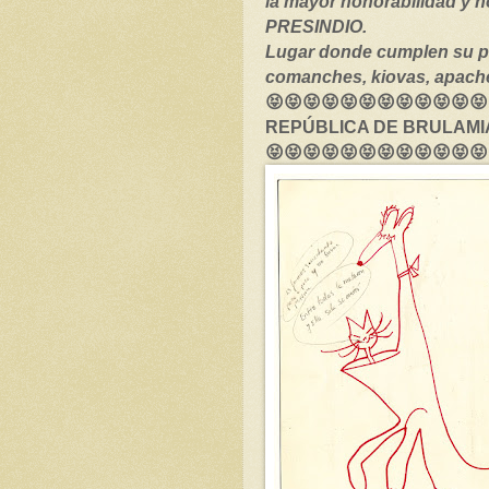
la mayor honorabilidad y h
PRESINDIO.
Lugar donde cumplen su p
comanches, kiovas, apache
😝😝😝😝😝😝😝😝😝😝😝😝
REPÚBLICA DE BRULAMIA
😝😝😝😝😝😝😝😝😝😝😝😝