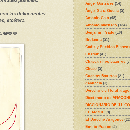
onradez posibles.
Ángel González
(54)
Ángel Sanz Goena
(5)
ena los delincuentes
Antonio Gala
(48)
s, etcétera.
Antonio Machado
(184)
Benjamín Prado
(10)
 💔💛💜
Brulamia
(51)
Cádiz y Pueblos Blanco
Charrar
(41)
Chascarrillos baturros
(7
Cheso
(5)
Cuentos Baturros
(21)
denuncia
(2)
Derecho civil foral arag
Diccionario de ARAGONÉS
DICCIONARIO DE J.L.C
EL ÁRBOL
(9)
El Derecho Aragonés
(22
Emilio Prados
(2)