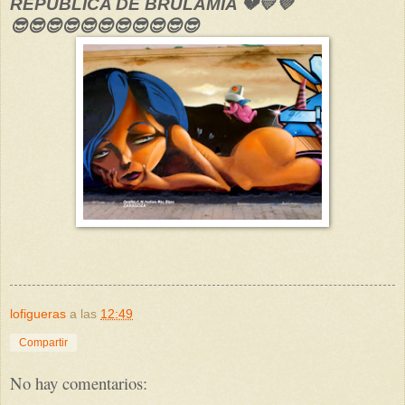
REPÚBLICA DE BRULAMIA 💔💛💜
😎😎😎😎😎😎😎😎😎😎😎
lofigueras
a las
12:49
Compartir
No hay comentarios: