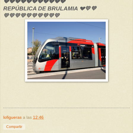
💔💔💔💔💔💔💔💔💔💔💔
REPÚBLICA DE BRULAMIA 💔💛💜
💛💛💛💛💛💛💛💛💛💛
lofigueras
a las
12:46
Compartir