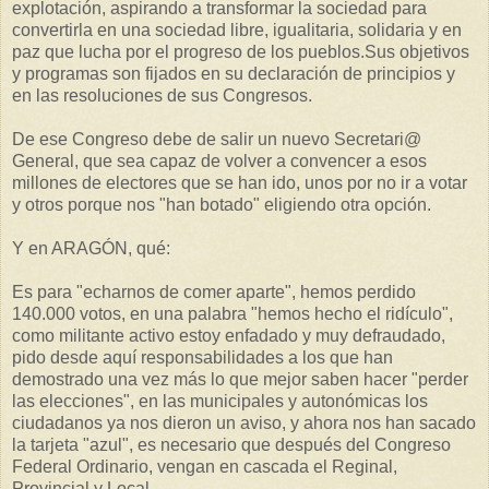
explotación, aspirando a transformar la sociedad para
convertirla en una sociedad libre, igualitaria, solidaria y en
paz que lucha por el progreso de los pueblos.Sus objetivos
y programas son fijados en su declaración de principios y
en las resoluciones de sus Congresos.
De ese Congreso debe de salir un nuevo Secretari@
General, que sea capaz de volver a convencer a esos
millones de electores que se han ido, unos por no ir a votar
y otros porque nos "han botado" eligiendo otra opción.
Y en ARAGÓN, qué:
Es para "echarnos de comer aparte", hemos perdido
140.000 votos, en una palabra "hemos hecho el ridículo",
como militante activo estoy enfadado y muy defraudado,
pido desde aquí responsabilidades a los que han
demostrado una vez más lo que mejor saben hacer "perder
las elecciones", en las municipales y autonómicas los
ciudadanos ya nos dieron un aviso, y ahora nos han sacado
la tarjeta "azul", es necesario que después del Congreso
Federal Ordinario, vengan en cascada el Reginal,
Provincial y Local.