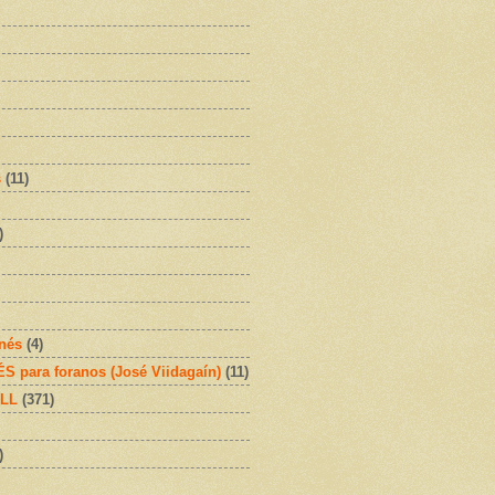
s
(11)
)
onés
(4)
 para foranos (José Viidagaín)
(11)
OLL
(371)
)