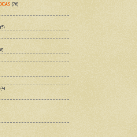
IDEAS
(78)
(5)
8)
(4)