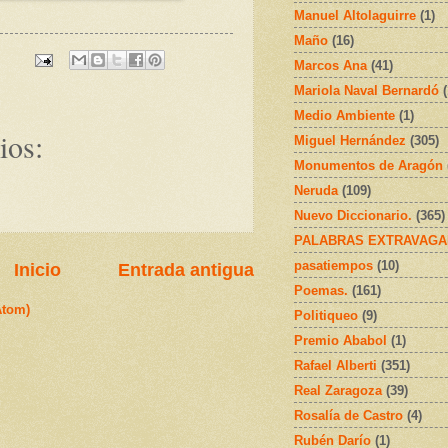
Manuel Altolaguirre
(1)
Maño
(16)
Marcos Ana
(41)
Mariola Naval Bernardó
Medio Ambiente
(1)
ios:
Miguel Hernández
(305)
Monumentos de Aragón
Neruda
(109)
Nuevo Diccionario.
(365)
PALABRAS EXTRAVAGA
pasatiempos
(10)
Inicio
Entrada antigua
Poemas.
(161)
Atom)
Politiqueo
(9)
Premio Ababol
(1)
Rafael Alberti
(351)
Real Zaragoza
(39)
Rosalía de Castro
(4)
Rubén Darío
(1)