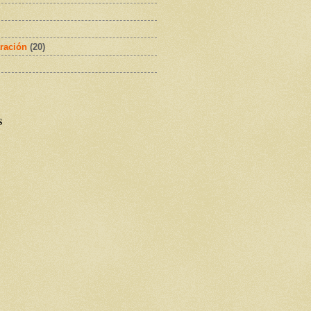
ración
(20)
s