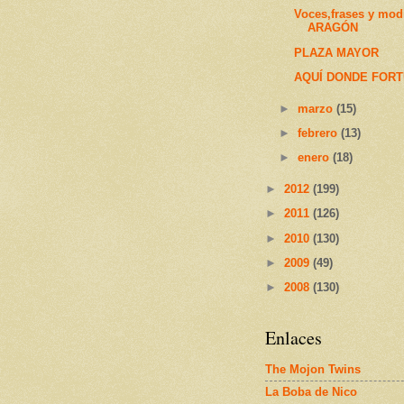
Voces,frases y mod
ARAGÓN
PLAZA MAYOR
AQUÍ DONDE FORT
►
marzo
(15)
►
febrero
(13)
►
enero
(18)
►
2012
(199)
►
2011
(126)
►
2010
(130)
►
2009
(49)
►
2008
(130)
Enlaces
The Mojon Twins
La Boba de Nico