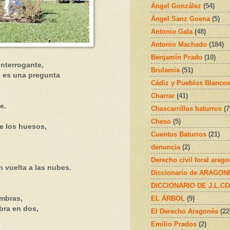
Ángel González
(54)
Ángel Sanz Goena
(5)
Antonio Gala
(48)
Antonio Machado
(184)
Benjamín Prado
(10)
interrogante,
Brulamia
(51)
 es una pregunta
Cádiz y Pueblos Blanco
Charrar
(41)
,
e.
Chascarrillos baturros
(7
Cheso
(5)
e los huesos,
Cuentos Baturros
(21)
denuncia
(2)
Derecho civil foral arag
 vuelta a las nubes.
Diccionario de ARAGONÉS
DICCIONARIO DE J.L.C
EL ÁRBOL
(9)
ombras,
bra en dos,
El Derecho Aragonés
(22
Emilio Prados
(2)