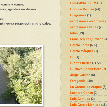
ENJAMBRE DE MALAS 
 carne y carne,
Enrique Badosa
(24)
amor, iguales en deseo.
Epigramas
(1)
za,
expresiones aragonesas
nta cuya respuesta nadie sabe.
expresiones varias
(2)
fotos
(79)
Francisco de Quevedo
(4
García Lorca
(606)
García Márquez
(1)
GL
(1)
Gloria Fuertes
(1172)
Gustavo Adolfo Becquer
Jorge Guillén
(6)
l'aragonés.
(30)
La Corona de Aragón
(8)
Leonard Cohen
(2)
Luis Cernuda
(2)
Luis García Montero
(18)