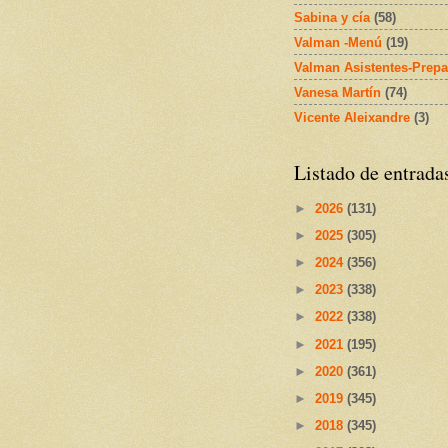
Sabina y cía
(58)
Valman -Menú
(19)
Valman Asistentes-Prepa
Vanesa Martín
(74)
Vicente Aleixandre
(3)
Listado de entrada
►
2026
(131)
►
2025
(305)
►
2024
(356)
►
2023
(338)
►
2022
(338)
►
2021
(195)
►
2020
(361)
►
2019
(345)
►
2018
(345)