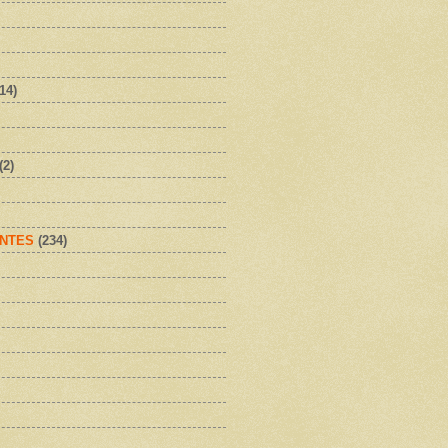
(14)
(2)
NTES
(234)