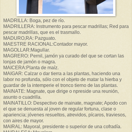
MADRILLA: Boga, pez de río.
MADRILLERA: Instrumento para pescar madrillas; Red para
pescar madrillas, que es el trasmallo.
MADURO,RA: Pazguato.
MAESTRE RACIONAL:Contador mayor.
MAGOLLAR:Magullar.
MAGRERO: Pernil, jamón ya curado del que se cortan las
lonjas de jamón o magra.
MAICERA:Planta de maíz.
MAIGAR: Calzar o dar tierra a las plantas, haciendo una
labor no profunda, sólo con el objeto de matar la hierba y
guardar de la intemperie el tronco tierno de las plantas.
MAINATE: Magnate, que dirige o npreside una reunión,
asunto o cuadrilla.
MAINATILLO: Despectivo de mainate, magnate; Apodo con
el que se denuesta al joven de regular fortuna, clase o
apariencia; jóvenes resueltos, atrevidos, pícaros, traviesos,
con aires de mayor.
MAIRAL: Mayoral, presidente o superior de una cofradía.