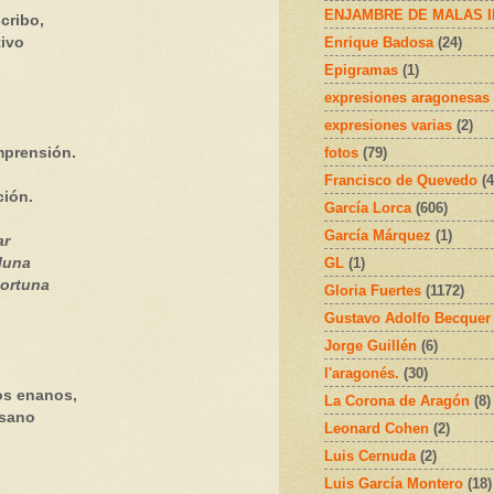
ENJAMBRE DE MALAS 
cribo,
Enrique Badosa
(24)
tivo
Epigramas
(1)
expresiones aragonesas
expresiones varias
(2)
fotos
(79)
omprensión.
Francisco de Quevedo
(4
ción.
García Lorca
(606)
García Márquez
(1)
ar
GL
(1)
luna
portuna
Gloria Fuertes
(1172)
Gustavo Adolfo Becquer
Jorge Guillén
(6)
l'aragonés.
(30)
os enanos,
La Corona de Aragón
(8)
usano
Leonard Cohen
(2)
Luis Cernuda
(2)
Luis García Montero
(18)