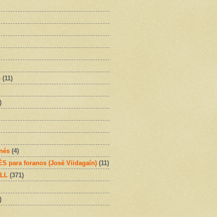
s
(11)
)
onés
(4)
 para foranos (José Viidagaín)
(11)
OLL
(371)
)