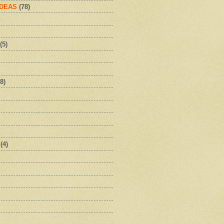
IDEAS
(78)
(5)
8)
(4)