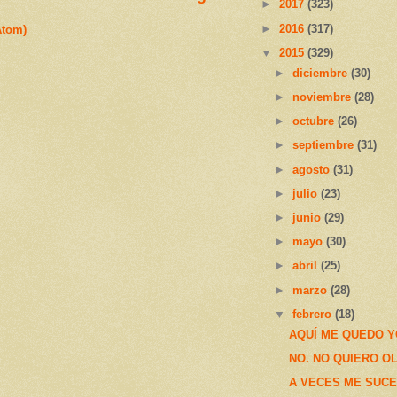
►
2017
(323)
►
2016
(317)
Atom)
▼
2015
(329)
►
diciembre
(30)
►
noviembre
(28)
►
octubre
(26)
►
septiembre
(31)
►
agosto
(31)
►
julio
(23)
►
junio
(29)
►
mayo
(30)
►
abril
(25)
►
marzo
(28)
▼
febrero
(18)
AQUÍ ME QUEDO 
NO. NO QUIERO O
A VECES ME SUC