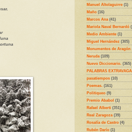
Manuel Altolaguirre
(1)
esar.
Maño
(16)
Marcos Ana
(41)
Mariola Naval Bernardó
ar
Medio Ambiente
(1)
luna
Miguel Hernández
(305)
portuna
Monumentos de Aragón
Neruda
(109)
Nuevo Diccionario.
(365)
PALABRAS EXTRAVAGA
pasatiempos
(10)
Poemas.
(161)
Politiqueo
(9)
Premio Ababol
(1)
Rafael Alberti
(351)
Real Zaragoza
(39)
Rosalía de Castro
(4)
Rubén Darío
(1)