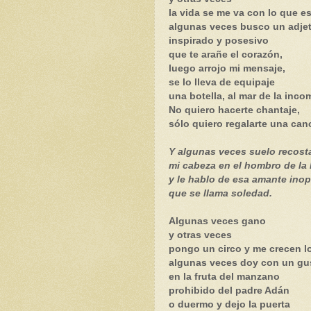
la vida se me va con lo que es
algunas veces busco un adje
inspirado y posesivo
que te arañe el corazón,
luego arrojo mi mensaje,
se lo lleva de equipaje
una botella, al mar de la inc
No quiero hacerte chantaje,
sólo quiero regalarte una can
Y algunas veces suelo recost
mi cabeza en el hombro de la 
y le hablo de esa amante ino
que se llama soledad.
Algunas veces gano
y otras veces
pongo un circo y me crecen l
algunas veces doy con un g
en la fruta del manzano
prohibido del padre Adán
o duermo y dejo la puerta