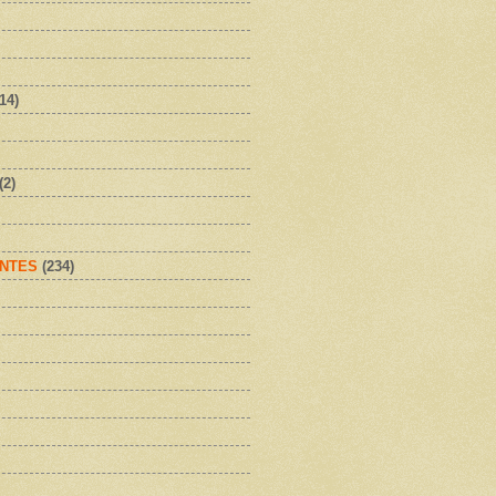
(14)
(2)
NTES
(234)