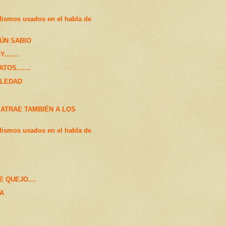
dismos usados en el habla de
GÚN SABIO
......
OS.......
OLEDAD
ATRAE TAMBIÉN A LOS
dismos usados en el habla de
 QUEJO....
ÑA