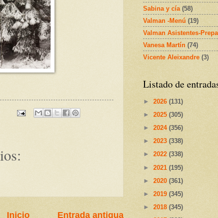
Sabina y cía
(58)
Valman -Menú
(19)
Valman Asistentes-Prepa
Vanesa Martín
(74)
Vicente Aleixandre
(3)
Listado de entrada
►
2026
(131)
►
2025
(305)
►
2024
(356)
►
2023
(338)
ios:
►
2022
(338)
►
2021
(195)
►
2020
(361)
►
2019
(345)
►
2018
(345)
Inicio
Entrada antigua