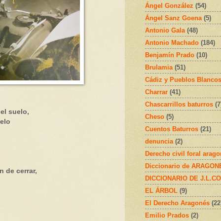
Ángel González
(54)
Ángel Sanz Goena
(5)
Antonio Gala
(48)
Antonio Machado
(184)
Benjamín Prado
(10)
Brulamia
(51)
Cádiz y Pueblos Blanco
Charrar
(41)
Chascarrillos baturros
(7
el suelo,
Cheso
(5)
elo
Cuentos Baturros
(21)
denuncia
(2)
Derecho civil foral arag
Diccionario de ARAGONÉS
 de cerrar,
DICCIONARIO DE J.L.C
EL ÁRBOL
(9)
El Derecho Aragonés
(22
Emilio Prados
(2)