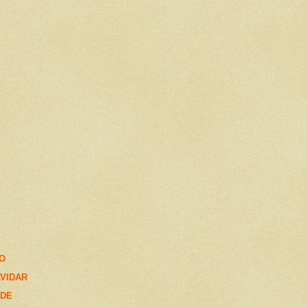
YO
LVIDAR
EDE