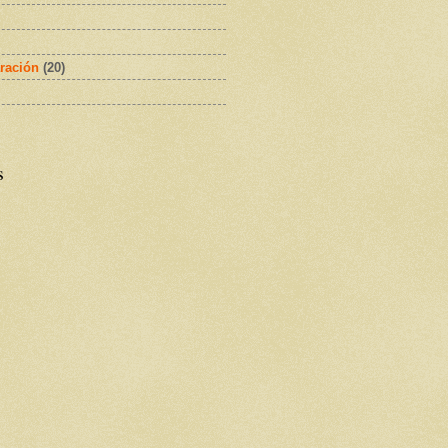
ración
(20)
s