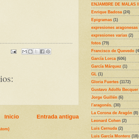
ENJAMBRE DE MALAS 
Enrique Badosa
(24)
Epigramas
(1)
expresiones aragonesas
expresiones varias
(2)
fotos
(79)
Francisco de Quevedo
(4
García Lorca
(606)
García Márquez
(1)
GL
(1)
ios:
Gloria Fuertes
(1172)
Gustavo Adolfo Becquer
Jorge Guillén
(6)
l'aragonés.
(30)
La Corona de Aragón
(8)
Inicio
Entrada antigua
Leonard Cohen
(2)
Luis Cernuda
(2)
Atom)
Luis García Montero
(18)