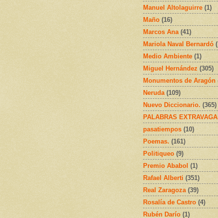
Manuel Altolaguirre
(1)
Maño
(16)
Marcos Ana
(41)
Mariola Naval Bernardó
Medio Ambiente
(1)
Miguel Hernández
(305)
Monumentos de Aragón
Neruda
(109)
Nuevo Diccionario.
(365)
PALABRAS EXTRAVAGA
pasatiempos
(10)
Poemas.
(161)
Politiqueo
(9)
Premio Ababol
(1)
Rafael Alberti
(351)
Real Zaragoza
(39)
Rosalía de Castro
(4)
Rubén Darío
(1)