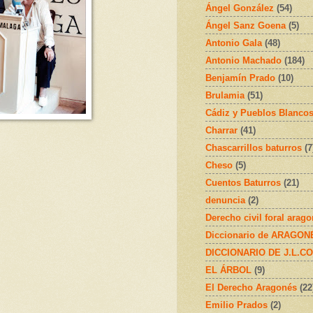
Ángel González
(54)
Ángel Sanz Goena
(5)
Antonio Gala
(48)
Antonio Machado
(184)
Benjamín Prado
(10)
Brulamia
(51)
Cádiz y Pueblos Blanco
Charrar
(41)
Chascarrillos baturros
(7
Cheso
(5)
Cuentos Baturros
(21)
denuncia
(2)
Derecho civil foral arag
Diccionario de ARAGONÉS
DICCIONARIO DE J.L.C
EL ÁRBOL
(9)
El Derecho Aragonés
(22
Emilio Prados
(2)