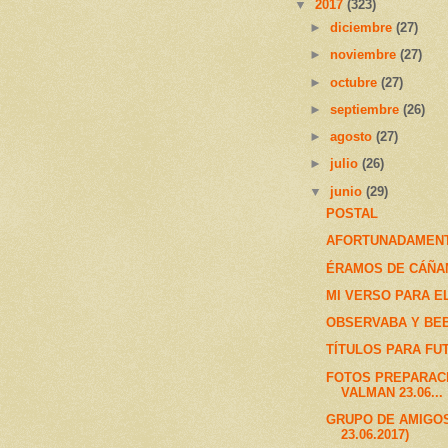
▼
2017
(323)
►
diciembre
(27)
►
noviembre
(27)
►
octubre
(27)
►
septiembre
(26)
►
agosto
(27)
►
julio
(26)
▼
junio
(29)
POSTAL
AFORTUNADAMEN
ÉRAMOS DE CÁÑA
MI VERSO PARA E
OBSERVABA Y BEB
TÍTULOS PARA FU
FOTOS PREPARACI
VALMAN 23.06...
GRUPO DE AMIGO
23.06.2017)