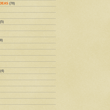
IDEAS
(78)
(5)
8)
(4)