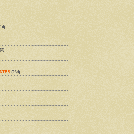
(14)
(2)
NTES
(234)