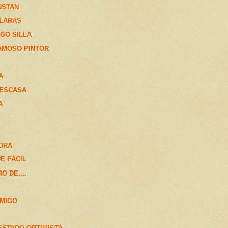
USTAN
CLARAS
IGO SILLA
AMOSO PINTOR
A
 ESCASA
A
HORA
E FÁCIL
O DE....
NMIGO