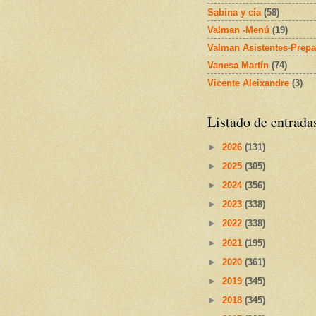
Sabina y cía
(58)
Valman -Menú
(19)
Valman Asistentes-Prepa
Vanesa Martín
(74)
Vicente Aleixandre
(3)
Listado de entrada
►
2026
(131)
►
2025
(305)
►
2024
(356)
►
2023
(338)
►
2022
(338)
►
2021
(195)
►
2020
(361)
►
2019
(345)
►
2018
(345)