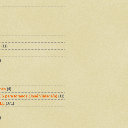
s
(11)
)
onés
(4)
 para foranos (José Viidagaín)
(11)
OLL
(371)
)