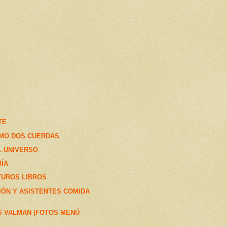
TE
MO DOS CUERDAS
L UNIVERSO
ÍA
TUROS LIBROS
ÓN Y ASISTENTES COMIDA
S VALMAN (FOTOS MENÚ