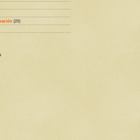
ración
(20)
s