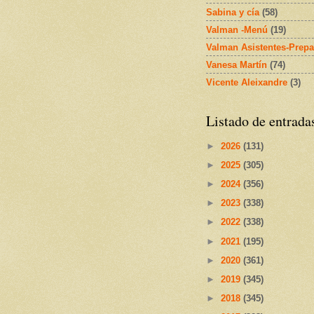
Sabina y cía
(58)
Valman -Menú
(19)
Valman Asistentes-Prepa
Vanesa Martín
(74)
Vicente Aleixandre
(3)
Listado de entrada
►
2026
(131)
►
2025
(305)
►
2024
(356)
►
2023
(338)
►
2022
(338)
►
2021
(195)
►
2020
(361)
►
2019
(345)
►
2018
(345)