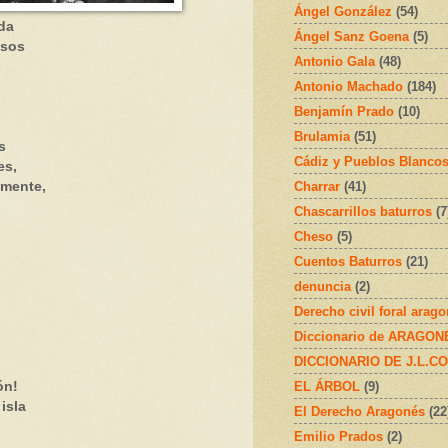
Ángel González
(54)
da
Ángel Sanz Goena
(5)
osos
Antonio Gala
(48)
Antonio Machado
(184)
Benjamín Prado
(10)
Brulamia
(51)
s
Cádiz y Pueblos Blanco
es,
Charrar
(41)
emente,
Chascarrillos baturros
(7
Cheso
(5)
Cuentos Baturros
(21)
denuncia
(2)
Derecho civil foral arag
Diccionario de ARAGONÉS
DICCIONARIO DE J.L.C
EL ÁRBOL
(9)
ón!
isla
El Derecho Aragonés
(22
Emilio Prados
(2)