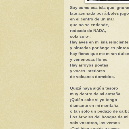
Soy como esa isla que ignora
late acunada por árboles jug
en el centro de un mar
que no se entiende,
rodeada de NADA,
sola solo-.
Hay aves en mi isla reluciente
y pintadas por ángeles pintor
hay fieras que me miran dulc
y venenosas flores.
Hay arroyos poetas
y voces interiores
de volcanes dormidos.
Quizá haya algún tesoro
muy dentro de mi entraña.
¡Quién sabe si yo tengo
diamante en mi montaña,
o tan solo un pedazo de carb
Los árboles del bosque de mi 
sois vosotros, los versos
¡Qué bien sonáis a veces