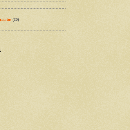
ración
(20)
s