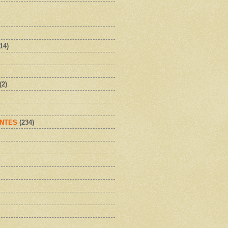
(14)
(2)
NTES
(234)