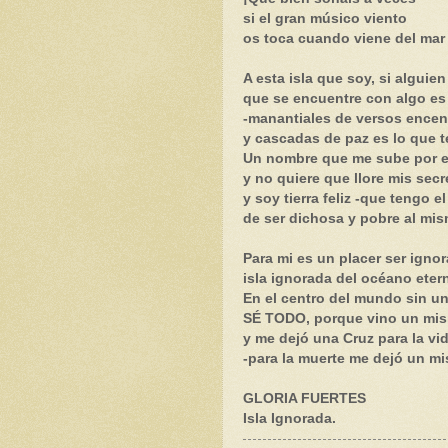
si el gran músico viento
os toca cuando viene del mar
A esta isla que soy, si alguien
que se encuentre con algo es
-manantiales de versos ence
y cascadas de paz es lo que t
Un nombre que me sube por e
y no quiere que llore mis secr
y soy tierra feliz -que tengo el
de ser dichosa y pobre al mis
Para mi es un placer ser ignor
isla ignorada del océano eter
En el centro del mundo sin un 
SÉ TODO, porque vino un mis
y me dejó una Cruz para la vi
-para la muerte me dejó un mis
GLORIA FUERTES
Isla Ignorada.