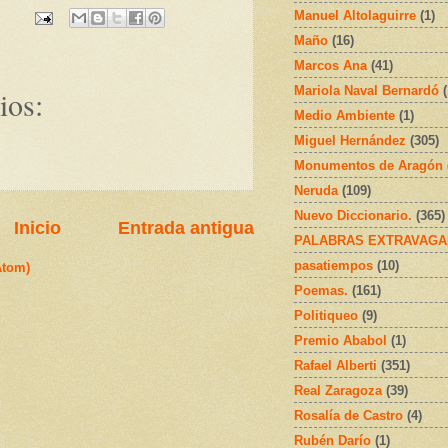
Manuel Altolaguirre
(1)
Maño
(16)
Marcos Ana
(41)
Mariola Naval Bernardó
ios:
Medio Ambiente
(1)
Miguel Hernández
(305)
Monumentos de Aragón
Neruda
(109)
Nuevo Diccionario.
(365)
Inicio
Entrada antigua
PALABRAS EXTRAVAGA
pasatiempos
(10)
Atom)
Poemas.
(161)
Politiqueo
(9)
Premio Ababol
(1)
Rafael Alberti
(351)
Real Zaragoza
(39)
Rosalía de Castro
(4)
Rubén Darío
(1)