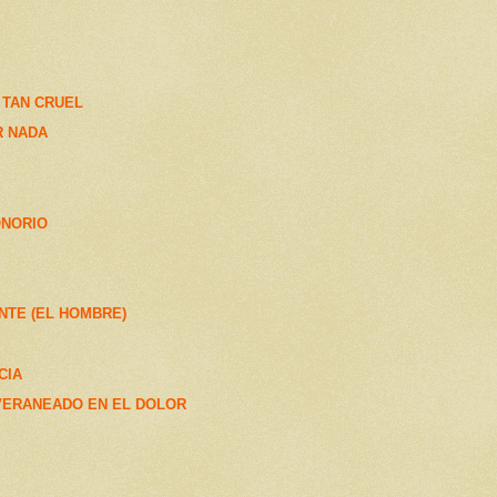
 TAN CRUEL
R NADA
ONORIO
NTE (EL HOMBRE)
CIA
VERANEADO EN EL DOLOR