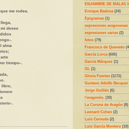
ENJAMBRE DE MALAS 
Enrique Badosa
(24)
 que me rodea.
Epigramas
(1)
 llega,
expresiones aragonesas
 mi deseo
expresiones varias
(2)
ndidos
fotos
(79)
engo-.
l alma
Francisco de Quevedo
(4
etos;
García Lorca
(606)
 arte
García Márquez
(1)
mo tiempo-.
GL
(1)
ada,
Gloria Fuertes
(1172)
no.
Gustavo Adolfo Becquer
libro,
Jorge Guillén
(6)
ionero
l'aragonés.
(30)
da
terio-.
La Corona de Aragón
(8)
Leonard Cohen
(2)
Luis Cernuda
(2)
Luis García Montero
(18)