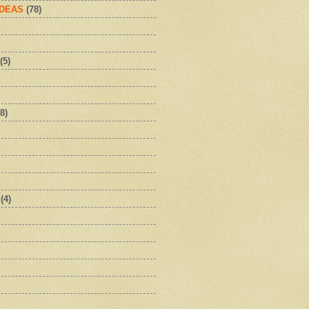
IDEAS
(78)
(5)
8)
(4)