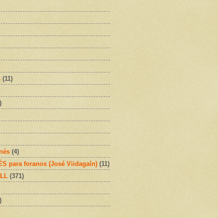
s
(11)
)
onés
(4)
 para foranos (José Viidagaín)
(11)
OLL
(371)
)