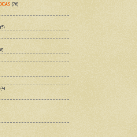
IDEAS
(78)
(5)
8)
(4)