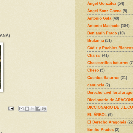
Ángel González
(54)
Ángel Sanz Goena
(5)
Antonio Gala
(48)
Antonio Machado
(184)
Benjamín Prado
(10)
RANÁ)
Brulamia
(51)
Cádiz y Pueblos Blanco
Charrar
(41)
Chascarrillos baturros
(7
Cheso
(5)
Cuentos Baturros
(21)
denuncia
(2)
Derecho civil foral arag
Diccionario de ARAGONÉS
DICCIONARIO DE J.L.C
EL ÁRBOL
(9)
El Derecho Aragonés
(22
Emilio Prados
(2)