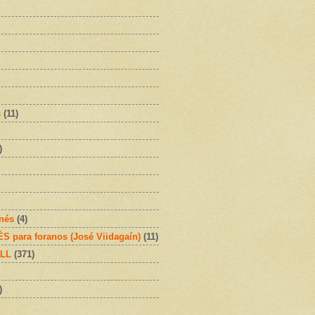
s
(11)
)
onés
(4)
 para foranos (José Viidagaín)
(11)
OLL
(371)
)