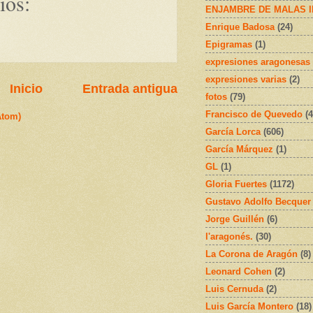
ios:
ENJAMBRE DE MALAS 
Enrique Badosa
(24)
Epigramas
(1)
expresiones aragonesas
expresiones varias
(2)
Inicio
Entrada antigua
fotos
(79)
Francisco de Quevedo
(4
Atom)
García Lorca
(606)
García Márquez
(1)
GL
(1)
Gloria Fuertes
(1172)
Gustavo Adolfo Becquer
Jorge Guillén
(6)
l'aragonés.
(30)
La Corona de Aragón
(8)
Leonard Cohen
(2)
Luis Cernuda
(2)
Luis García Montero
(18)