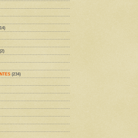
(14)
(2)
NTES
(234)