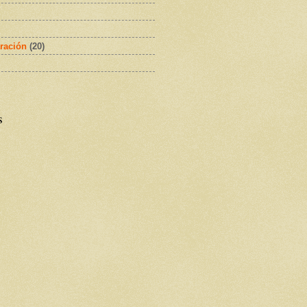
ración
(20)
s