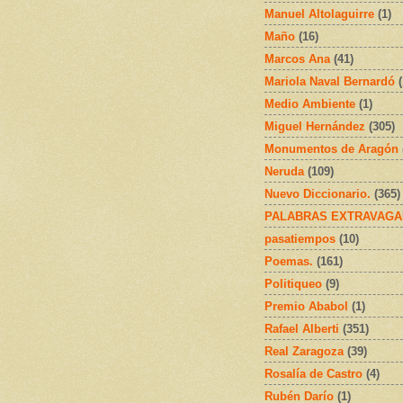
Manuel Altolaguirre
(1)
Maño
(16)
Marcos Ana
(41)
Mariola Naval Bernardó
Medio Ambiente
(1)
Miguel Hernández
(305)
Monumentos de Aragón
Neruda
(109)
Nuevo Diccionario.
(365)
PALABRAS EXTRAVAGA
pasatiempos
(10)
Poemas.
(161)
Politiqueo
(9)
Premio Ababol
(1)
Rafael Alberti
(351)
Real Zaragoza
(39)
Rosalía de Castro
(4)
Rubén Darío
(1)