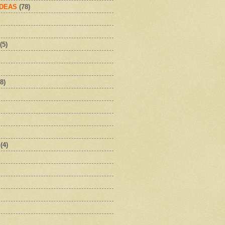
IDEAS
(78)
(5)
8)
(4)