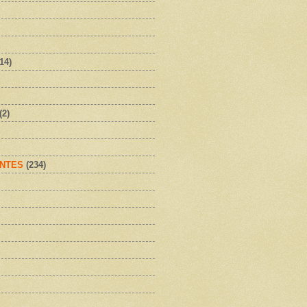
(14)
(2)
NTES
(234)