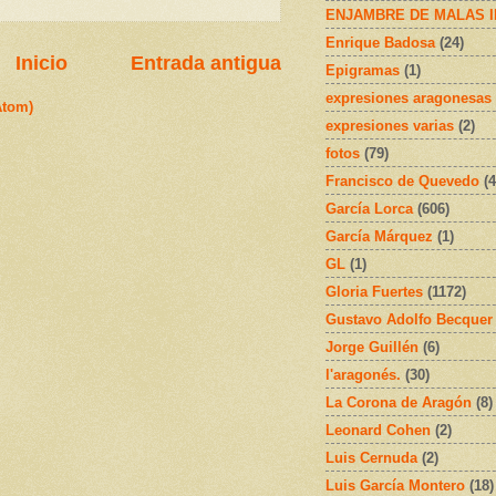
ENJAMBRE DE MALAS 
Enrique Badosa
(24)
Inicio
Entrada antigua
Epigramas
(1)
expresiones aragonesas
Atom)
expresiones varias
(2)
fotos
(79)
Francisco de Quevedo
(4
García Lorca
(606)
García Márquez
(1)
GL
(1)
Gloria Fuertes
(1172)
Gustavo Adolfo Becquer
Jorge Guillén
(6)
l'aragonés.
(30)
La Corona de Aragón
(8)
Leonard Cohen
(2)
Luis Cernuda
(2)
Luis García Montero
(18)