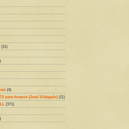
s
(11)
)
onés
(4)
 para foranos (José Viidagaín)
(11)
OLL
(371)
)