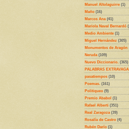
Manuel Altolaguirre
(1)
Maño
(16)
Marcos Ana
(41)
Mariola Naval Bernardó
Medio Ambiente
(1)
Miguel Hernández
(305)
Monumentos de Aragón
Neruda
(109)
Nuevo Diccionario.
(365)
PALABRAS EXTRAVAGA
pasatiempos
(10)
Poemas.
(161)
Politiqueo
(9)
Premio Ababol
(1)
Rafael Alberti
(351)
Real Zaragoza
(39)
Rosalía de Castro
(4)
Rubén Darío
(1)