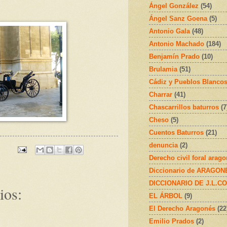
Ángel González
(54)
Ángel Sanz Goena
(5)
Antonio Gala
(48)
Antonio Machado
(184)
Benjamín Prado
(10)
Brulamia
(51)
Cádiz y Pueblos Blanco
Charrar
(41)
Chascarrillos baturros
(7
Cheso
(5)
Cuentos Baturros
(21)
denuncia
(2)
Derecho civil foral arag
Diccionario de ARAGONÉS
DICCIONARIO DE J.L.C
ios:
EL ÁRBOL
(9)
El Derecho Aragonés
(22
Emilio Prados
(2)