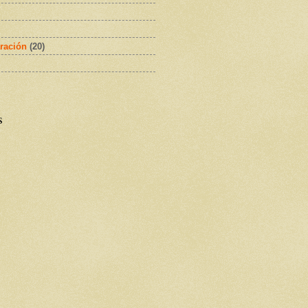
ración
(20)
s