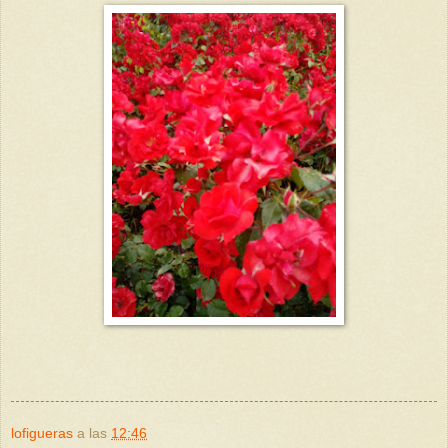
lofigueras
a las
12:46