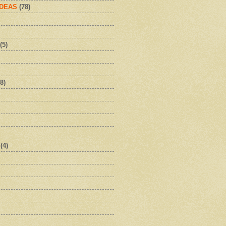
IDEAS
(78)
(5)
8)
(4)