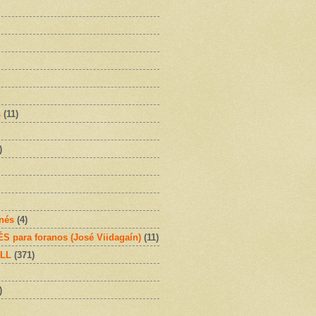
s
(11)
)
onés
(4)
 para foranos (José Viidagaín)
(11)
OLL
(371)
)