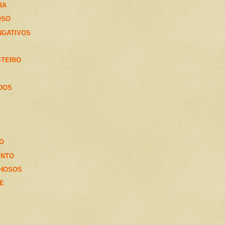
RA
OSO
NGATIVOS
STERIO
DOS
SO
ENTO
OHOSOS
RE