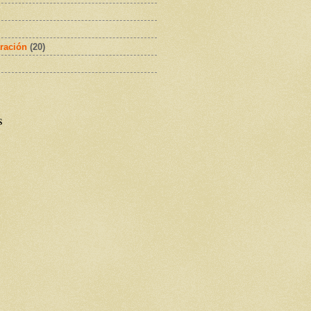
ración
(20)
s