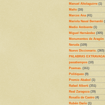
Manuel Altolaguirre
(1)
Maño
(16)
Marcos Ana
(41)
Mariola Naval Bernardó
Medio Ambiente
(1)
Miguel Hernández
(305)
Monumentos de Aragón
Neruda
(109)
Nuevo Diccionario.
(365)
PALABRAS EXTRAVAGA
pasatiempos
(10)
Poemas.
(161)
Politiqueo
(9)
Premio Ababol
(1)
Rafael Alberti
(351)
Real Zaragoza
(39)
Rosalía de Castro
(4)
Rubén Darío
(1)