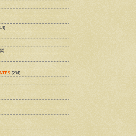
(14)
(2)
NTES
(234)