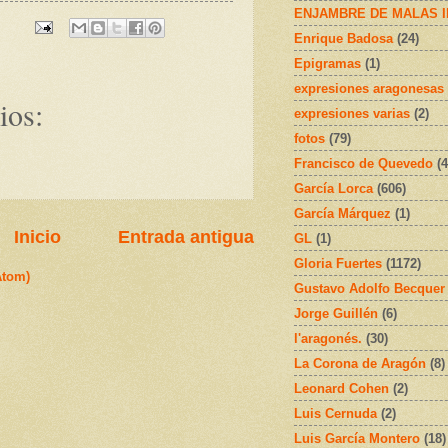
ENJAMBRE DE MALAS 
Enrique Badosa
(24)
Epigramas
(1)
expresiones aragonesas
ios:
expresiones varias
(2)
fotos
(79)
Francisco de Quevedo
(4
García Lorca
(606)
García Márquez
(1)
Inicio
Entrada antigua
GL
(1)
Gloria Fuertes
(1172)
Atom)
Gustavo Adolfo Becquer
Jorge Guillén
(6)
l'aragonés.
(30)
La Corona de Aragón
(8)
Leonard Cohen
(2)
Luis Cernuda
(2)
Luis García Montero
(18)