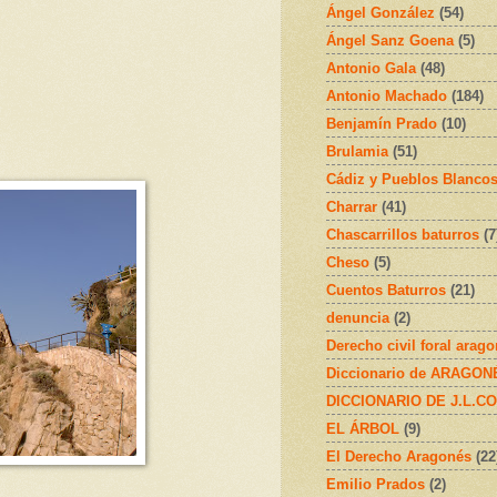
Ángel González
(54)
Ángel Sanz Goena
(5)
Antonio Gala
(48)
Antonio Machado
(184)
Benjamín Prado
(10)
Brulamia
(51)
Cádiz y Pueblos Blanco
Charrar
(41)
Chascarrillos baturros
(7
Cheso
(5)
Cuentos Baturros
(21)
denuncia
(2)
Derecho civil foral arag
Diccionario de ARAGONÉS
DICCIONARIO DE J.L.C
EL ÁRBOL
(9)
El Derecho Aragonés
(22
Emilio Prados
(2)