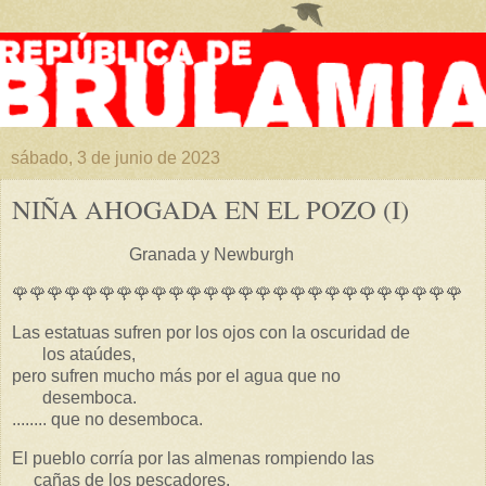
sábado, 3 de junio de 2023
NIÑA AHOGADA EN EL POZO (I)
Granada y Newburgh
🌹🌹🌹🌹🌹🌹🌹🌹🌹🌹🌹🌹🌹🌹🌹🌹🌹🌹🌹🌹🌹🌹🌹🌹🌹🌹
Las estatuas sufren por los ojos con la oscuridad de
los ataúdes,
pero sufren mucho más por el agua que no
desemboca.
........ que no desemboca.
El pueblo corría por las almenas rompiendo las
cañas de los pescadores.