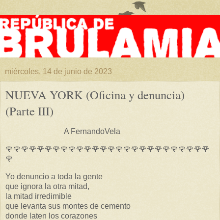
miércoles, 14 de junio de 2023
NUEVA YORK (Oficina y denuncia)
(Parte III)
A FernandoVela
🌹🌹🌹🌹🌹🌹🌹🌹🌹🌹🌹🌹🌹🌹🌹🌹🌹🌹🌹🌹🌹🌹🌹🌹🌹🌹
🌹
Yo denuncio a toda la gente
que ignora la otra mitad,
la mitad irredimible
que levanta sus montes de cemento
donde laten los corazones