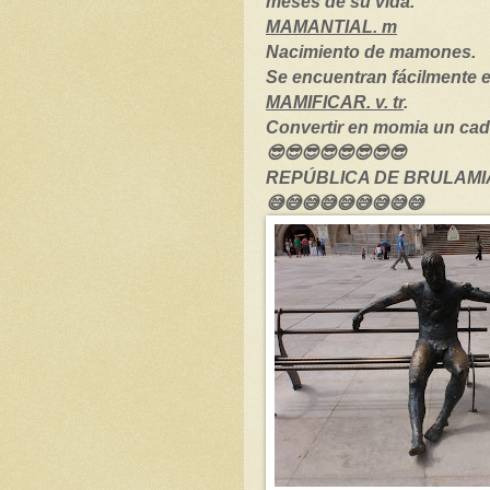
meses de su vida.
MAMANTIAL. m
Nacimiento de mamones.
Se encuentran fácilmente en
MAMIFICAR. v. tr
.
Convertir en momia un cadá
😎😎😎😎😎😎😎😎
REPÚBLICA DE BRULAMIA.
😅😅😅😅😅😅😅😅😅