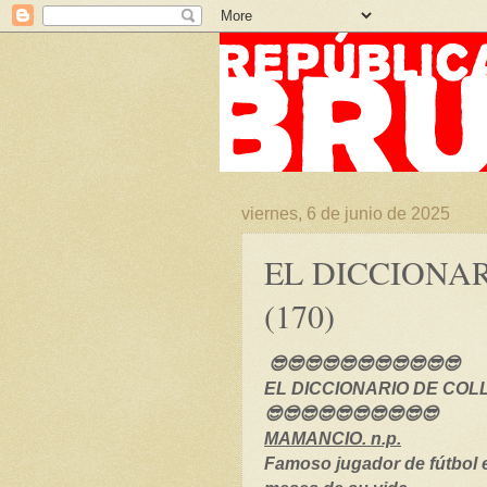
viernes, 6 de junio de 2025
EL DICCIONA
(170)
😎😎😎😎😎😎😎😎😎😎😎
EL DICCIONARIO DE COLL 
😎😎😎😎😎😎😎😎😎😎
MAMANCIO. n.p.
Famoso jugador de fútbol 