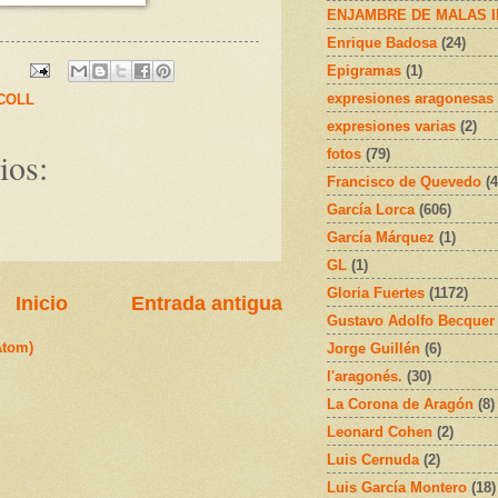
ENJAMBRE DE MALAS 
Enrique Badosa
(24)
Epigramas
(1)
expresiones aragonesas
.COLL
expresiones varias
(2)
ios:
fotos
(79)
Francisco de Quevedo
(4
García Lorca
(606)
García Márquez
(1)
GL
(1)
Gloria Fuertes
(1172)
Inicio
Entrada antigua
Gustavo Adolfo Becquer
Atom)
Jorge Guillén
(6)
l'aragonés.
(30)
La Corona de Aragón
(8)
Leonard Cohen
(2)
Luis Cernuda
(2)
Luis García Montero
(18)