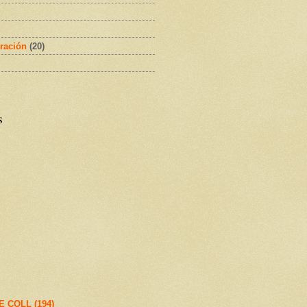
ración
(20)
s
E COLL (194)