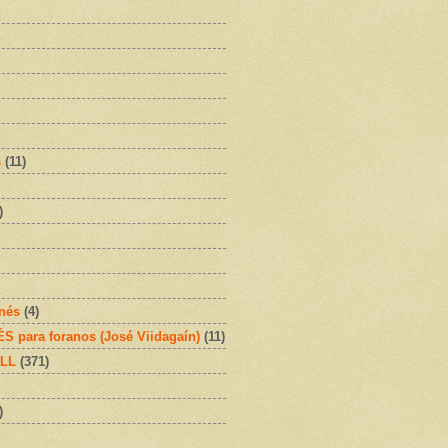
s
(11)
)
onés
(4)
 para foranos (José Viidagaín)
(11)
OLL
(371)
)