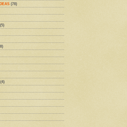
IDEAS
(78)
(5)
8)
(4)