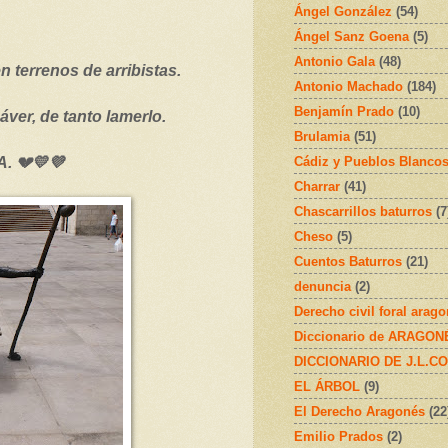
Ángel González
(54)
Ángel Sanz Goena
(5)
Antonio Gala
(48)
 terrenos de arribistas.
Antonio Machado
(184)
Benjamín Prado
(10)
ver, de tanto lamerlo.
Brulamia
(51)
Cádiz y Pueblos Blanco
 💔💛💜
Charrar
(41)
Chascarrillos baturros
(7
Cheso
(5)
Cuentos Baturros
(21)
denuncia
(2)
Derecho civil foral arag
Diccionario de ARAGONÉS
DICCIONARIO DE J.L.C
EL ÁRBOL
(9)
El Derecho Aragonés
(22
Emilio Prados
(2)