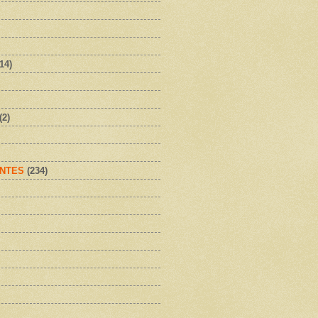
(14)
(2)
NTES
(234)