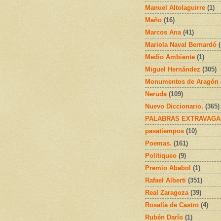
Manuel Altolaguirre
(1)
Maño
(16)
Marcos Ana
(41)
Mariola Naval Bernardó
Medio Ambiente
(1)
Miguel Hernández
(305)
Monumentos de Aragón
Neruda
(109)
Nuevo Diccionario.
(365)
PALABRAS EXTRAVAGA
pasatiempos
(10)
Poemas.
(161)
Politiqueo
(9)
Premio Ababol
(1)
Rafael Alberti
(351)
Real Zaragoza
(39)
Rosalía de Castro
(4)
Rubén Darío
(1)