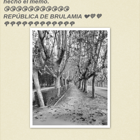
hecho el memo.
😘😘😘😘😘😘😘😘😘😘😘
REPÚBLICA DE BRULAMIA 💔💛💜
🌹🌹🌹🌹🌹🌹🌹🌹🌹🌹🌹🌹