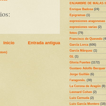
ENJAMBRE DE MALAS 
Enrique Badosa
(24)
ios:
Epigramas
(1)
expresiones aragonesas
expresiones varias
(2)
fotos
(79)
Francisco de Quevedo
(4
Inicio
Entrada antigua
García Lorca
(606)
García Márquez
(1)
Atom)
GL
(1)
Gloria Fuertes
(1172)
Gustavo Adolfo Becquer
Jorge Guillén
(6)
l'aragonés.
(30)
La Corona de Aragón
(8)
Leonard Cohen
(2)
Luis Cernuda
(2)
Luis García Montero
(18)