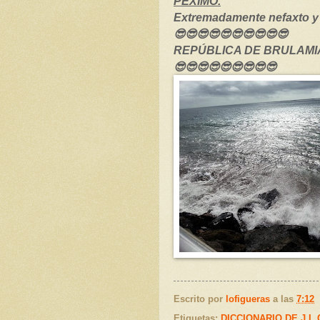
PÉXIMO.
Extremadamente nefaxto y
😎😎😎😎😎😎😎😎😎😎
REPÚBLICA DE BRULAMIA
😎😎😎😎😎😎😎😎😎
Escrito por
lofigueras
a las
7:12
Etiquetas:
DICCIONARIO DE J.L