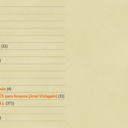
s
(11)
)
onés
(4)
 para foranos (José Viidagaín)
(11)
OLL
(371)
)