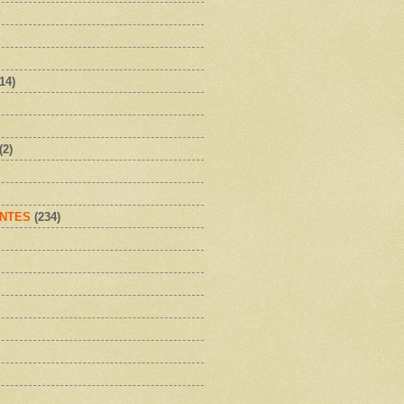
(14)
(2)
NTES
(234)