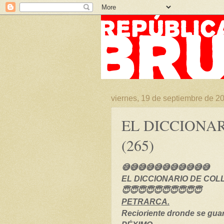
viernes, 19 de septiembre de 2
EL DICCIONA
(265)
😅😅😅😅😅😅😅😅😅😅😅
EL DICCIONARIO DE COLL 
😇😇😇😇😇😇😇😇😇😇
PETRARCA.
Recioriente dronde se guar