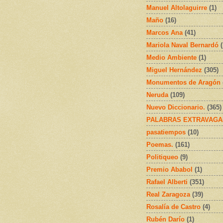
Manuel Altolaguirre
(1)
Maño
(16)
Marcos Ana
(41)
Mariola Naval Bernardó
Medio Ambiente
(1)
Miguel Hernández
(305)
Monumentos de Aragón
Neruda
(109)
Nuevo Diccionario.
(365)
PALABRAS EXTRAVAGA
pasatiempos
(10)
Poemas.
(161)
Politiqueo
(9)
Premio Ababol
(1)
Rafael Alberti
(351)
Real Zaragoza
(39)
Rosalía de Castro
(4)
Rubén Darío
(1)