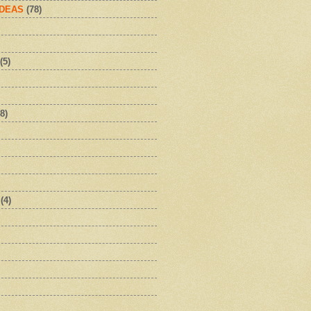
IDEAS
(78)
(5)
8)
(4)