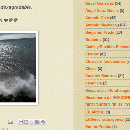
Ángel González
(54)
 dexagradable.
Ángel Sanz Goena
(5)
Antonio Gala
(48)
 💔💛💜
Antonio Machado
(184)
Benjamín Prado
(10)
Brulamia
(51)
Cádiz y Pueblos Blanco
Charrar
(41)
Chascarrillos baturros
(7
Cheso
(5)
Cuentos Baturros
(21)
denuncia
(2)
Derecho civil foral arag
Diccionario de ARAGONÉS
DICCIONARIO DE J.L.C
EL ÁRBOL
(9)
El Derecho Aragonés
(22
Emilio Prados
(2)
.COLL