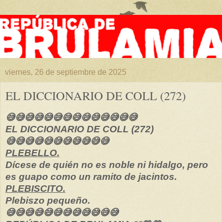
viernes, 26 de septiembre de 2025
EL DICCIONARIO DE COLL (272)
😅😅😅😅😅😅😅😅😅😅😅😅😅😅
EL DICCIONARIO DE COLL (272)
😅😅😅😅😅😅😅😅😅😅😅
PLEBELLO.
Dícese de quién no es noble ni hidalgo, pero
es guapo como un ramito de jacintos.
PLEBISCITO.
Plebiszo pequeño.
😅😅😅😅😅😅😅😅😅😅😅😅