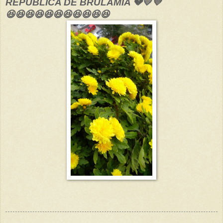
REPÚBLICA DE BRULAMIA 💔💛💜
😆😆😆😆😆😆😆😆😆😆😆