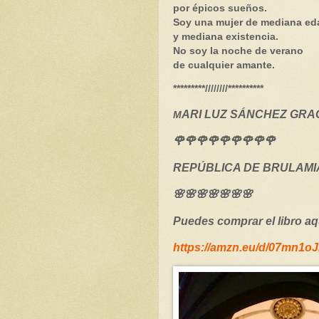
por épicos sueños.
Soy una mujer de mediana ed
y mediana existencia.
No soy la noche de verano
de cualquier amante.
*********////////**********
ARI LUZ SÁNCHEZ GRAC
M
🌹🌹🌹🌹🌹🌹🌹🌹🌹
REPÚBLICA DE BRULAMIA
🌸🌸🌸🌸🌸🌸🌸
Puedes comprar el libro aq
https://amzn.eu/d/07mn1o