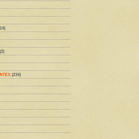
(14)
(2)
NTES
(234)