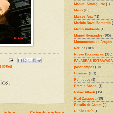
Manuel Altolaguirre
(1)
Maño
(16)
Marcos Ana
(41)
Mariola Naval Bernardó
Medio Ambiente
(1)
Miguel Hernández
(305)
Monumentos de Aragón
Neruda
(109)
Nuevo Diccionario.
(365)
PALABRAS EXTRAVAGA
 IDEAS
pasatiempos
(10)
Poemas.
(161)
ios:
Politiqueo
(9)
Premio Ababol
(1)
Rafael Alberti
(351)
Real Zaragoza
(39)
Rosalía de Castro
(4)
Rubén Darío
(1)
Inicio
Entrada antigua