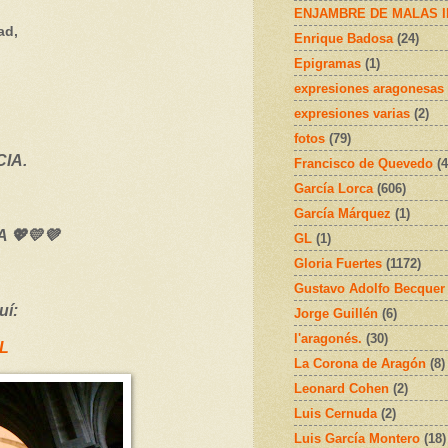
ENJAMBRE DE MALAS 
ad,
Enrique Badosa
(24)
Epigramas
(1)
expresiones aragonesas
expresiones varias
(2)
fotos
(79)
IA.
Francisco de Quevedo
(4
García Lorca
(606)
García Márquez
(1)
 💖💛💜
GL
(1)
Gloria Fuertes
(1172)
Gustavo Adolfo Becquer
uí:
Jorge Guillén
(6)
l'aragonés.
(30)
JL
La Corona de Aragón
(8)
Leonard Cohen
(2)
Luis Cernuda
(2)
Luis García Montero
(18)