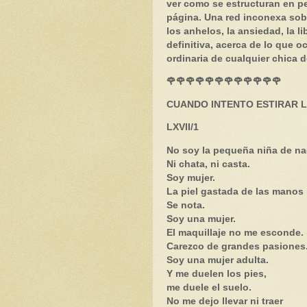
ver como se estructuran en pe
página. Una red inconexa sobr
los anhelos, la ansiedad, la l
definitiva, acerca de lo que oc
ordinaria de cualquier chica d
🌹🌹🌹🌹🌹🌹🌹🌹🌹🌹🌹🌹
CUANDO INTENTO ESTIRAR L
LXVII/1
No soy la pequeña niña de na
Ni chata, ni casta.
Soy mujer.
La piel gastada de las manos 
Se nota.
Soy una mujer.
El maquillaje no me esconde.
Carezco de grandes pasiones
Soy una mujer adulta.
Y me duelen los pies,
me duele el suelo.
No me dejo llevar ni traer