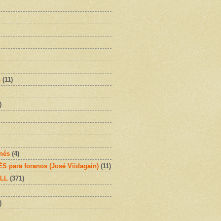
s
(11)
)
onés
(4)
 para foranos (José Viidagaín)
(11)
OLL
(371)
)