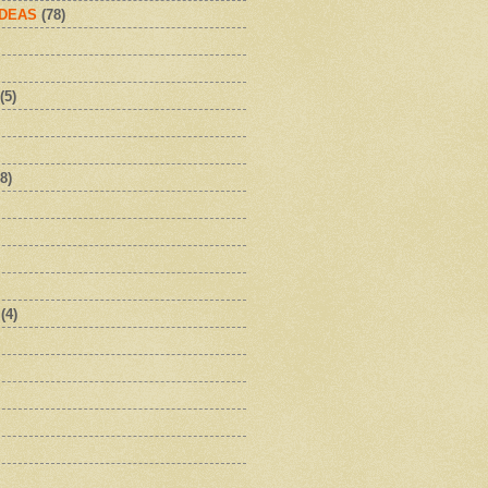
IDEAS
(78)
(5)
8)
(4)