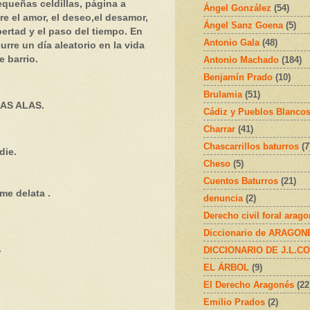
queñas celdillas, página a
Ángel González
(54)
e el amor, el deseo,el desamor,
Ángel Sanz Goena
(5)
ibertad y el paso del tiempo. En
Antonio Gala
(48)
urre un día aleatorio en la vida
e barrio.
Antonio Machado
(184)
Benjamín Prado
(10)
Brulamia
(51)
AS ALAS.
Cádiz y Pueblos Blanco
Charrar
(41)
Chascarrillos baturros
(7
die.
Cheso
(5)
Cuentos Baturros
(21)
me delata .
denuncia
(2)
Derecho civil foral arag
Diccionario de ARAGONÉS
.
DICCIONARIO DE J.L.C
EL ÁRBOL
(9)
El Derecho Aragonés
(22
Emilio Prados
(2)