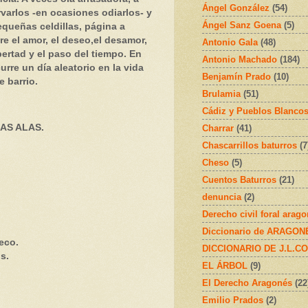
Ángel González
(54)
varlos -en ocasiones odiarlos- y
Ángel Sanz Goena
(5)
queñas celdillas, página a
e el amor, el deseo,el desamor,
Antonio Gala
(48)
ibertad y el paso del tiempo. En
Antonio Machado
(184)
urre un día aleatorio en la vida
Benjamín Prado
(10)
e barrio.
Brulamia
(51)
Cádiz y Pueblos Blanco
AS ALAS.
Charrar
(41)
Chascarrillos baturros
(7
Cheso
(5)
Cuentos Baturros
(21)
denuncia
(2)
Derecho civil foral arag
Diccionario de ARAGONÉS
eco.
DICCIONARIO DE J.L.C
s.
EL ÁRBOL
(9)
El Derecho Aragonés
(22
Emilio Prados
(2)