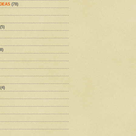
IDEAS
(78)
(5)
8)
(4)