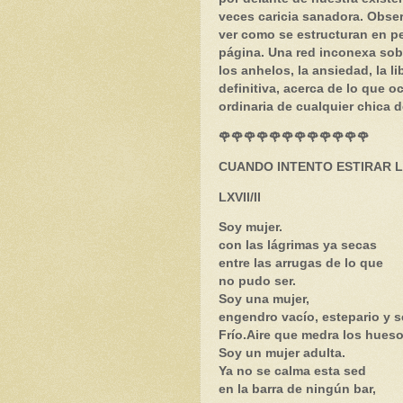
veces caricia sanadora. Obser
ver como se estructuran en pe
página. Una red inconexa sobr
los anhelos, la ansiedad, la l
definitiva, acerca de lo que oc
ordinaria de cualquier chica d
🌹🌹🌹🌹🌹🌹🌹🌹🌹🌹🌹🌹
CUANDO INTENTO ESTIRAR L
LXVII/II
Soy mujer.
con las lágrimas ya secas
entre las arrugas de lo que
no pudo ser.
Soy una mujer,
engendro vacío, estepario y s
Frío.Aire que medra los hueso
Soy un mujer adulta.
Ya no se calma esta sed
en la barra de ningún bar,