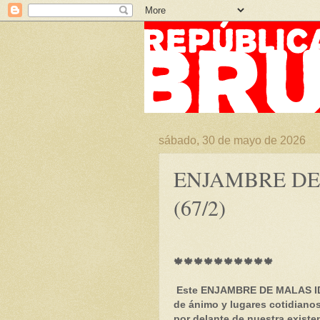
sábado, 30 de mayo de 2026
ENJAMBRE DE
(67/2)
🍁🍁🍁🍁🍁🍁🍁🍁🍁🍁
Este ENJAMBRE DE MALAS ID
de ánimo y lugares cotidiano
por delante de nuestra existen