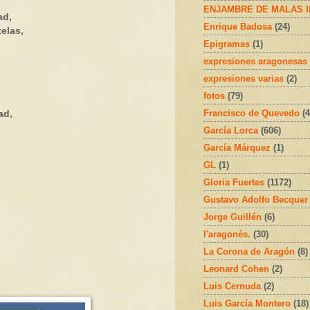
ENJAMBRE DE MALAS 
ad,
Enrique Badosa
(24)
elas,
Epigramas
(1)
expresiones aragonesas
expresiones varias
(2)
fotos
(79)
Francisco de Quevedo
(4
ad,
García Lorca
(606)
.
García Márquez
(1)
GL
(1)
Gloria Fuertes
(1172)
Gustavo Adolfo Becquer
Jorge Guillén
(6)
l'aragonés.
(30)
La Corona de Aragón
(8)
Leonard Cohen
(2)
Luis Cernuda
(2)
Luis García Montero
(18)