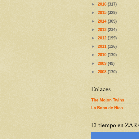
►
2016
(317)
►
2015
(329)
►
2014
(309)
►
2013
(234)
►
2012
(199)
►
2011
(126)
►
2010
(130)
►
2009
(49)
►
2008
(130)
Enlaces
The Mojon Twins
La Boba de Nico
El tiempo en ZA