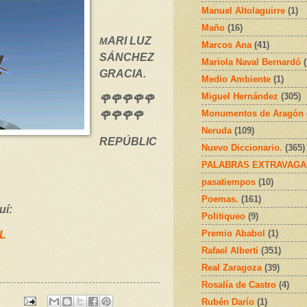
Manuel Altolaguirre
(1)
Maño
(16)
ARI LUZ
M
Marcos Ana
(41)
SÁNCHEZ
Mariola Naval Bernardó
GRACIA.
Medio Ambiente
(1)
Miguel Hernández
(305)
🌹🌹🌹🌹🌹
Monumentos de Aragón
🌹🌹🌹🌹
Neruda
(109)
REPÚBLIC
Nuevo Diccionario.
(365)
PALABRAS EXTRAVAGA
pasatiempos
(10)
Poemas.
(161)
uí:
Politiqueo
(9)
Premio Ababol
(1)
JL
Rafael Alberti
(351)
Real Zaragoza
(39)
Rosalía de Castro
(4)
Rubén Darío
(1)