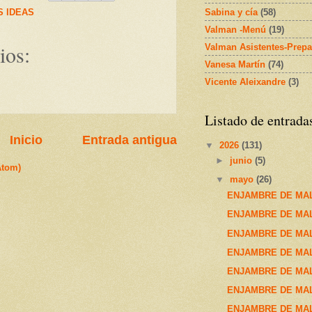
Sabina y cía
(58)
 IDEAS
Valman -Menú
(19)
ios:
Valman Asistentes-Prepa
Vanesa Martín
(74)
Vicente Aleixandre
(3)
Listado de entrada
Inicio
Entrada antigua
▼
2026
(131)
►
junio
(5)
Atom)
▼
mayo
(26)
ENJAMBRE DE MAL
ENJAMBRE DE MALA
ENJAMBRE DE MALA
ENJAMBRE DE MAL
ENJAMBRE DE MAL
ENJAMBRE DE MAL
ENJAMBRE DE MALA