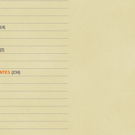
(14)
(2)
NTES
(234)