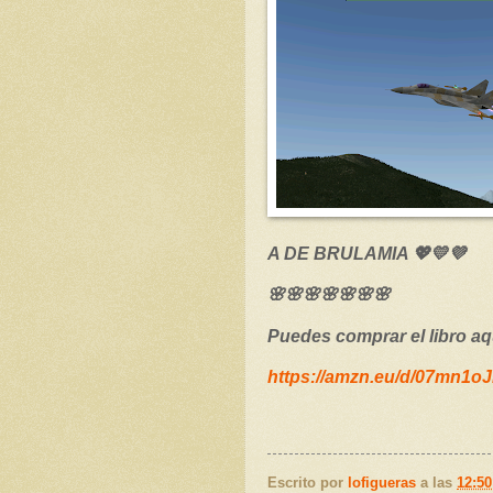
A DE BRULAMIA 💖💛💜
🌸🌸🌸🌸🌸🌸🌸
Puedes comprar el libro aq
https://amzn.eu/d/07mn1o
Escrito por
lofigueras
a las
12:50