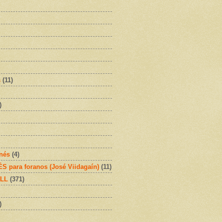
s
(11)
)
onés
(4)
 para foranos (José Viidagaín)
(11)
OLL
(371)
)