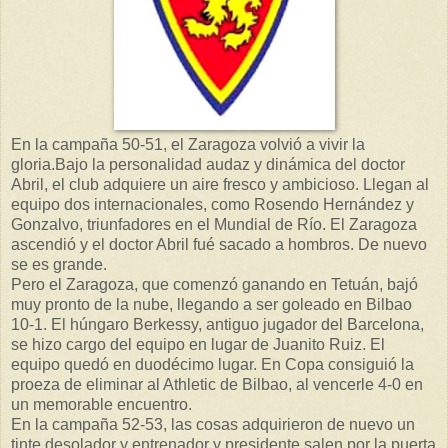
En la campaña 50-51, el Zaragoza volvió a vivir la
gloria.Bajo la personalidad audaz y dinámica del doctor
Abril, el club adquiere un aire fresco y ambicioso. Llegan al
equipo dos internacionales, como Rosendo Hernández y
Gonzalvo, triunfadores en el Mundial de Río. El Zaragoza
ascendió y el doctor Abril fué sacado a hombros. De nuevo
se es grande.
Pero el Zaragoza, que comenzó ganando en Tetuán, bajó
muy pronto de la nube, llegando a ser goleado en Bilbao
10-1. El húngaro Berkessy, antiguo jugador del Barcelona,
se hizo cargo del equipo en lugar de Juanito Ruiz. El
equipo quedó en duodécimo lugar. En Copa consiguió la
proeza de eliminar al Athletic de Bilbao, al vencerle 4-0 en
un memorable encuentro.
En la campaña 52-53, las cosas adquirieron de nuevo un
tinte desolador y entrenador y presidente salen por la puerta