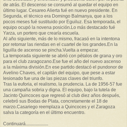
de atrás. El descenso se consumó al quedar el equipo en
último lugar. Cesareo Alierta fué en nuevo presidente. En
Segunda, el técnico era Domingo Balmanya, que a los
pocos meses fué sustituido por Eguiluz. Esa temporada, el
equipo ocupó la novena posición.Lo más destacado fué
Yarza, un portero que crearía escuela.
Al año siguiente, más de lo mismo, fracasó en la intentona
por retomar las riendas en el cuartel de los grandes.En la
liguilla de ascenso se pincha.Vuelta a empezar.
La temporada siguiente se abrió con pétalos de grana y oro
para el club zaragozano.Ese fue el año del nuevo ascenso
a la máxima división.En ese partido destacó el pundonor de
Avelino Chaves, el capitán del equipo, que pese a estar
lesionado fue una de las piezas claves del triunfo.
Tras la euforia, el realismo, la prudencia. La de 1956-57 fue
una campaña sobria y digna. El equipo, bajo la tutela de
Jacinto Quincoces que regresó al club diez años después,
celebró sus Bodas de Plata, concretamente el 18 de
marzo.Casariego reemplaza a Quincoces y el Zaragoza
salva la categoría en el último encuentro.
Continuará....................