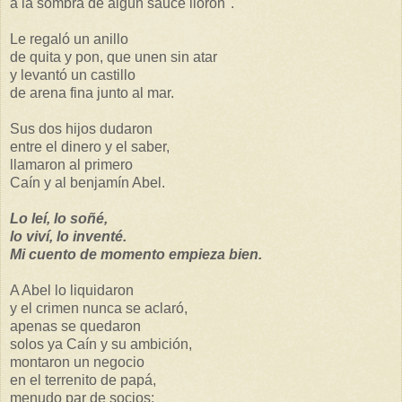
a la sombra de algún sauce llorón".
Le regaló un anillo
de quita y pon, que unen sin atar
y levantó un castillo
de arena fina junto al mar.
Sus dos hijos dudaron
entre el dinero y el saber,
llamaron al primero
Caín y al benjamín Abel.
Lo leí, lo soñé,
lo viví, lo inventé.
Mi cuento de momento empieza bien.
A Abel lo liquidaron
y el crimen nunca se aclaró,
apenas se quedaron
solos ya Caín y su ambición,
montaron un negocio
en el terrenito de papá,
menudo par de socios: