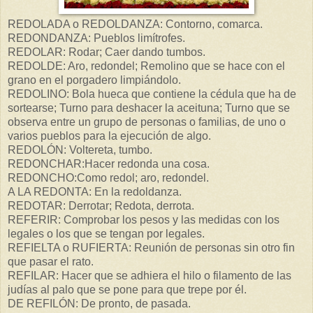
REDOLADA o REDOLDANZA: Contorno, comarca.
REDONDANZA: Pueblos limítrofes.
REDOLAR: Rodar; Caer dando tumbos.
REDOLDE: Aro, redondel; Remolino que se hace con el
grano en el porgadero limpiándolo.
REDOLINO: Bola hueca que contiene la cédula que ha de
sortearse; Turno para deshacer la aceituna; Turno que se
observa entre un grupo de personas o familias, de uno o
varios pueblos para la ejecución de algo.
REDOLÓN: Voltereta, tumbo.
REDONCHAR:Hacer redonda una cosa.
REDONCHO:Como redol; aro, redondel.
A LA REDONTA: En la redoldanza.
REDOTAR: Derrotar; Redota, derrota.
REFERIR: Comprobar los pesos y las medidas con los
legales o los que se tengan por legales.
REFIELTA o RUFIERTA: Reunión de personas sin otro fin
que pasar el rato.
REFILAR: Hacer que se adhiera el hilo o filamento de las
judías al palo que se pone para que trepe por él.
DE REFILÓN: De pronto, de pasada.