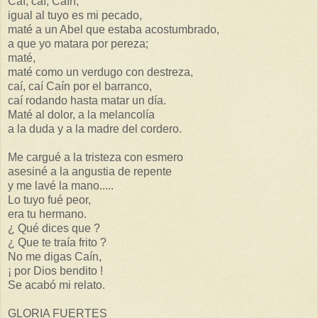
Caí, caí, Caín,
igual al tuyo es mi pecado,
maté a un Abel que estaba acostumbrado,
a que yo matara por pereza;
maté,
maté como un verdugo con destreza,
caí, caí Caín por el barranco,
caí rodando hasta matar un día.
Maté al dolor, a la melancolía
a la duda y a la madre del cordero.
Me cargué a la tristeza con esmero
asesiné a la angustia de repente
y me lavé la mano.....
Lo tuyo fué peor,
era tu hermano.
¿ Qué dices que ?
¿ Que te traía frito ?
No me digas Caín,
¡ por Dios bendito !
Se acabó mi relato.
GLORIA FUERTES