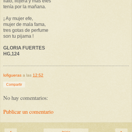
flato, flojera y más efes
tenía por la mañana.
¡ Ay mujer efe,
mujer de mala fama,
tres gotas de perfume
son tu pijama !
GLORIA FUERTES
HG,124
lofigueras
a las
12:52
Compartir
No hay comentarios:
Publicar un comentario
‹
›