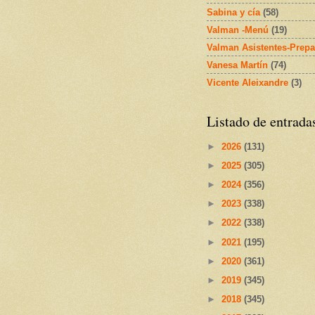
Sabina y cía
(58)
Valman -Menú
(19)
Valman Asistentes-Prepa
Vanesa Martín
(74)
Vicente Aleixandre
(3)
Listado de entrada
►
2026
(131)
►
2025
(305)
►
2024
(356)
►
2023
(338)
►
2022
(338)
►
2021
(195)
►
2020
(361)
►
2019
(345)
►
2018
(345)