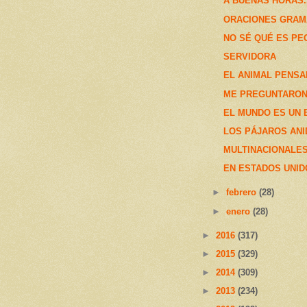
A BUENAS HORAS...
ORACIONES GRAM
NO SÉ QUÉ ES PE
SERVIDORA
EL ANIMAL PENSA
ME PREGUNTARON
EL MUNDO ES UN 
LOS PÁJAROS ANI
MULTINACIONALES
EN ESTADOS UNID
►
febrero
(28)
►
enero
(28)
►
2016
(317)
►
2015
(329)
►
2014
(309)
►
2013
(234)