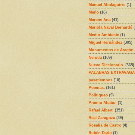
Manuel Altolaguirre
(1)
Maño
(16)
Marcos Ana
(41)
Mariola Naval Bernardó
Medio Ambiente
(1)
Miguel Hernández
(305)
Monumentos de Aragón
Neruda
(109)
Nuevo Diccionario.
(365)
PALABRAS EXTRAVAGA
pasatiempos
(10)
Poemas.
(161)
Politiqueo
(9)
Premio Ababol
(1)
Rafael Alberti
(351)
Real Zaragoza
(39)
Rosalía de Castro
(4)
Rubén Darío
(1)