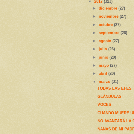
▼
2017
(323)
►
diciembre
(27)
►
noviembre
(27)
►
octubre
(27)
►
septiembre
(26)
►
agosto
(27)
►
julio
(26)
►
junio
(29)
►
mayo
(27)
►
abril
(20)
▼
marzo
(31)
TODAS LAS EFES 
GLÁNDULAS
VOCES
CUANDO MUERE U
NO AVANZARÁ LA 
NANAS DE MI PAD