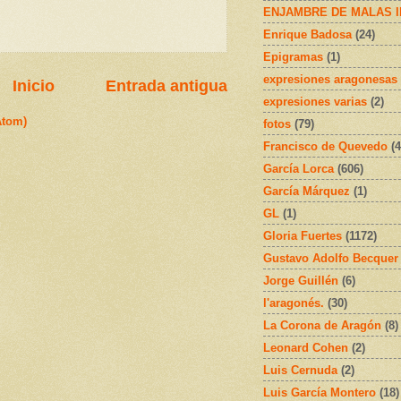
ENJAMBRE DE MALAS 
Enrique Badosa
(24)
Epigramas
(1)
expresiones aragonesas
Inicio
Entrada antigua
expresiones varias
(2)
Atom)
fotos
(79)
Francisco de Quevedo
(4
García Lorca
(606)
García Márquez
(1)
GL
(1)
Gloria Fuertes
(1172)
Gustavo Adolfo Becquer
Jorge Guillén
(6)
l'aragonés.
(30)
La Corona de Aragón
(8)
Leonard Cohen
(2)
Luis Cernuda
(2)
Luis García Montero
(18)