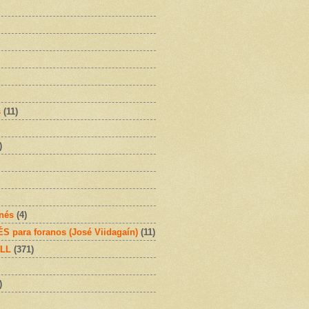
s
(11)
)
onés
(4)
 para foranos (José Viidagaín)
(11)
OLL
(371)
)