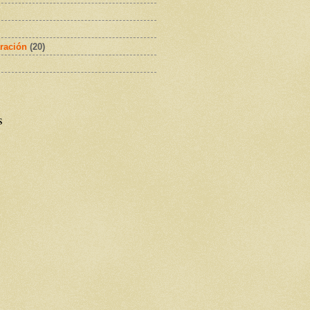
ración
(20)
s