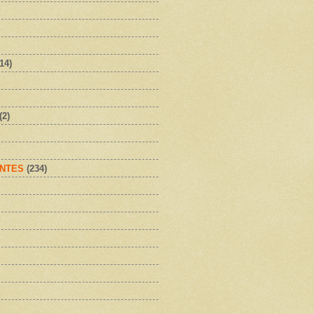
(14)
(2)
NTES
(234)