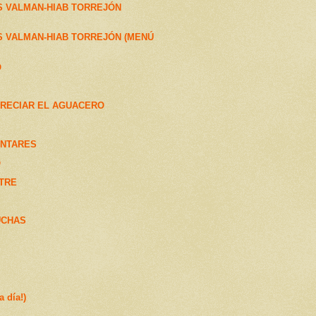
S VALMAN-HIAB TORREJÓN
 VALMAN-HIAB TORREJÓN (MENÚ
Ó
RRECIAR EL AGUACERO
ANTARES
O
TRE
UCHAS
 día!)