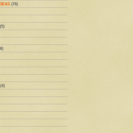
IDEAS
(78)
(5)
8)
(4)