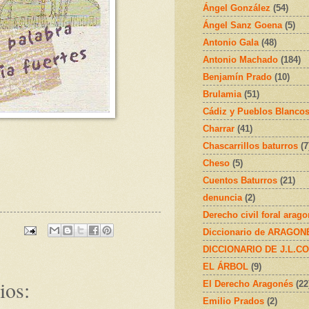
Ángel González
(54)
Ángel Sanz Goena
(5)
Antonio Gala
(48)
Antonio Machado
(184)
Benjamín Prado
(10)
Brulamia
(51)
Cádiz y Pueblos Blanco
Charrar
(41)
Chascarrillos baturros
(7
Cheso
(5)
Cuentos Baturros
(21)
denuncia
(2)
Derecho civil foral arag
Diccionario de ARAGONÉS
DICCIONARIO DE J.L.C
EL ÁRBOL
(9)
ios:
El Derecho Aragonés
(22
Emilio Prados
(2)