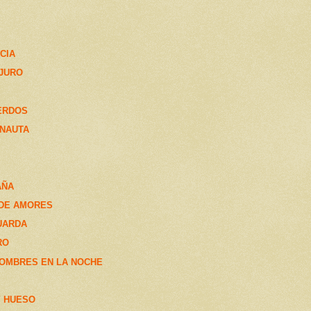
CIA
 JURO
ERDOS
ONAUTA
AÑA
 DE AMORES
GUARDA
RO
HOMBRES EN LA NOCHE
Y HUESO