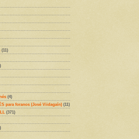
s
(11)
)
onés
(4)
 para foranos (José Viidagaín)
(11)
OLL
(371)
)