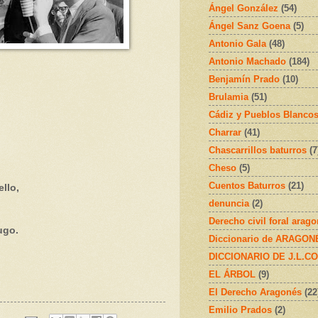
Ángel González
(54)
Ángel Sanz Goena
(5)
Antonio Gala
(48)
Antonio Machado
(184)
Benjamín Prado
(10)
Brulamia
(51)
Cádiz y Pueblos Blanco
Charrar
(41)
Chascarrillos baturros
(7
Cheso
(5)
Cuentos Baturros
(21)
llo,
denuncia
(2)
Derecho civil foral arag
ugo.
Diccionario de ARAGONÉS
DICCIONARIO DE J.L.C
EL ÁRBOL
(9)
El Derecho Aragonés
(22
Emilio Prados
(2)