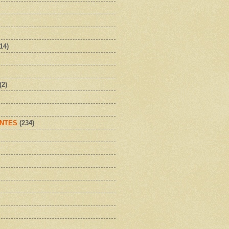
(14)
(2)
NTES
(234)