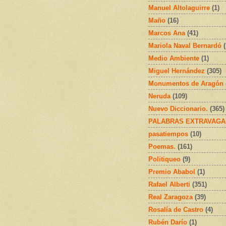
Manuel Altolaguirre
(1)
Maño
(16)
Marcos Ana
(41)
Mariola Naval Bernardó
Medio Ambiente
(1)
Miguel Hernández
(305)
Monumentos de Aragón
Neruda
(109)
Nuevo Diccionario.
(365)
PALABRAS EXTRAVAGA
pasatiempos
(10)
Poemas.
(161)
Politiqueo
(9)
Premio Ababol
(1)
Rafael Alberti
(351)
Real Zaragoza
(39)
Rosalía de Castro
(4)
Rubén Darío
(1)