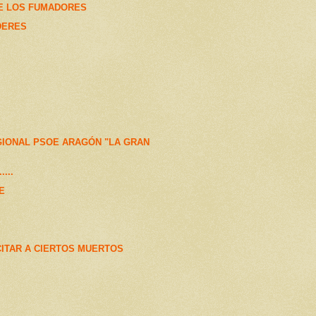
E LOS FUMADORES
DERES
GIONAL PSOE ARAGÓN "LA GRAN
...
E
CITAR A CIERTOS MUERTOS