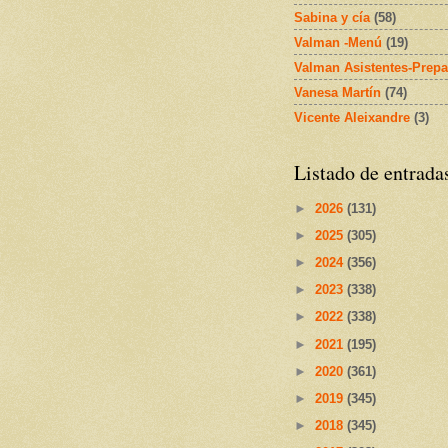
Sabina y cía
(58)
Valman -Menú
(19)
Valman Asistentes-Prepa
Vanesa Martín
(74)
Vicente Aleixandre
(3)
Listado de entrada
►
2026
(131)
►
2025
(305)
►
2024
(356)
►
2023
(338)
►
2022
(338)
►
2021
(195)
►
2020
(361)
►
2019
(345)
►
2018
(345)