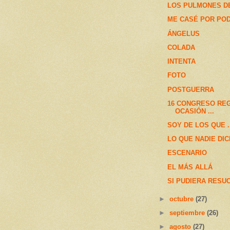
LOS PULMONES D
ME CASÉ POR PO
ÁNGELUS
COLADA
INTENTA
FOTO
POSTGUERRA
16 CONGRESO RE
OCASIÓN ...
SOY DE LOS QUE ...
LO QUE NADIE DIC
ESCENARIO
EL MÁS ALLÁ
SI PUDIERA RESU
►
octubre
(27)
►
septiembre
(26)
►
agosto
(27)