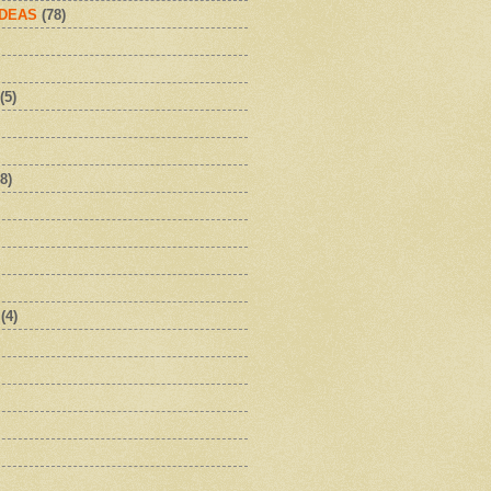
IDEAS
(78)
(5)
8)
(4)