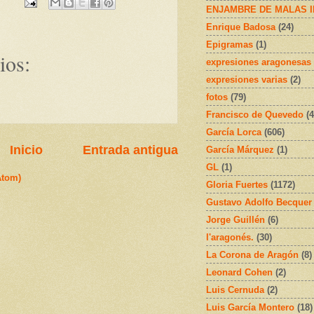
ENJAMBRE DE MALAS 
Enrique Badosa
(24)
Epigramas
(1)
ios:
expresiones aragonesas
expresiones varias
(2)
fotos
(79)
Francisco de Quevedo
(4
García Lorca
(606)
Inicio
Entrada antigua
García Márquez
(1)
GL
(1)
Atom)
Gloria Fuertes
(1172)
Gustavo Adolfo Becquer
Jorge Guillén
(6)
l'aragonés.
(30)
La Corona de Aragón
(8)
Leonard Cohen
(2)
Luis Cernuda
(2)
Luis García Montero
(18)