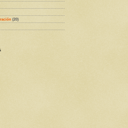
ración
(20)
s